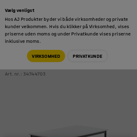
14 dages returret
Vælg venligst
Hos AJ Produkter byder vi både virksomheder og private
kunder velkommen. Hvis du klikker på Virksomhed, vises
priserne uden moms og under Privatkunde vises priserne
inklusive moms.
Skoleborde, fast højde
Rektangulære skoleborde
VIRKSOMHED
PRIVATKUNDE
Skrivebord SONITUS
1200x800x760 mm, hvid højtrykslaminat, antracit
Art. nr.
:
34744703