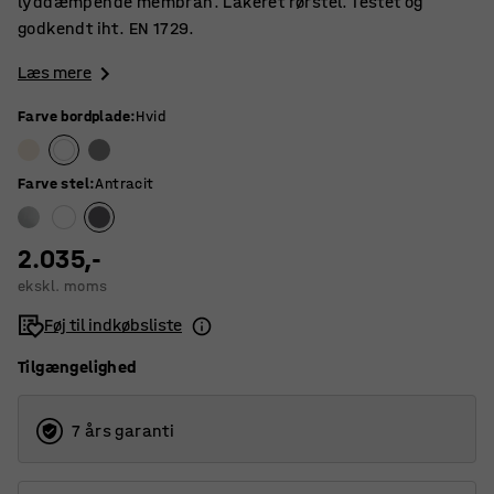
lyddæmpende membran. Lakeret rørstel. Testet og
godkendt iht. EN 1729.
Læs mere
Farve bordplade
:
Hvid
Farve stel
:
Antracit
2.035,-
ekskl. moms
Føj til indkøbsliste
Tilgængelighed
7 års garanti