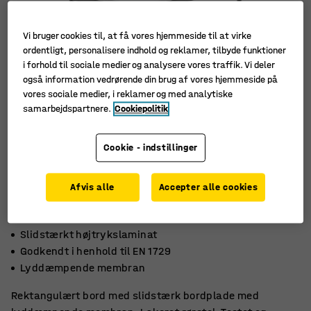
Vi bruger cookies til, at få vores hjemmeside til at virke
ordentligt, personalisere indhold og reklamer, tilbyde funktioner
i forhold til sociale medier og analysere vores traffik. Vi deler
også information vedrørende din brug af vores hjemmeside på
vores sociale medier, i reklamer og med analytiske
samarbejdspartnere.
Cookiepolitik
Cookie - indstillinger
Afvis alle
Accepter alle cookies
Slidstærkt højtrykslaminat
Godkendt i henhold til EN 1729
Lyddæmpende membran
Rektangulært bord med slidstærk bordplade med