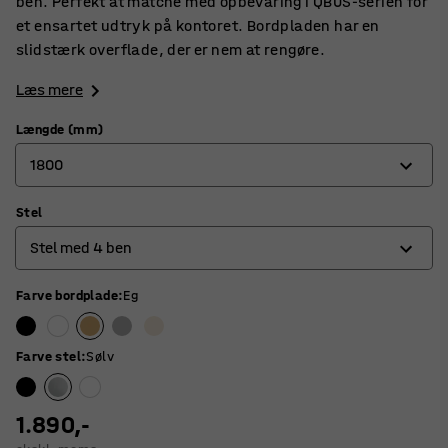
ben. Perfekt at matche med opbevaring i QBUS-serien for
et ensartet udtryk på kontoret. Bordpladen har en
slidstærk overflade, der er nem at rengøre.
Læs mere
Længde (mm)
1800
Stel
800
Stel med 4 ben
1200
1400
Farve bordplade
:
Eg
O-stel
1600
Stel med 4 ben
Farve stel
:
Sølv
1800
T-stel
1.890,-