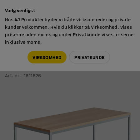
14 dages returret
Vælg venligst
Hos AJ Produkter byder vi både virksomheder og private
kunder velkommen. Hvis du klikker på Virksomhed, vises
priserne uden moms og under Privatkunde vises priserne
inklusive moms.
Borde
Skriveborde
VIRKSOMHED
PRIVATKUNDE
Skrivebord QBUS
4-bensstel, 1800x800 mm, sølv, eg
Art. nr.
:
1611526