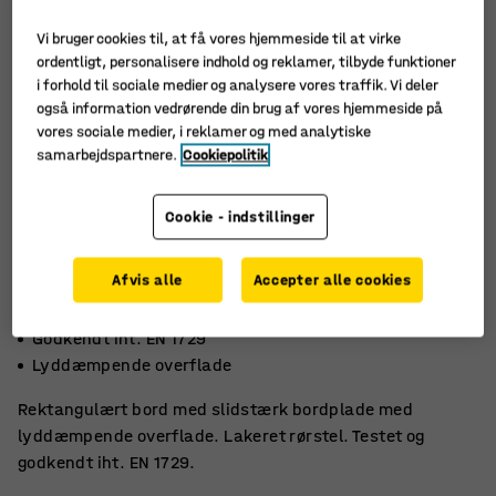
Vi bruger cookies til, at få vores hjemmeside til at virke
ordentligt, personalisere indhold og reklamer, tilbyde funktioner
i forhold til sociale medier og analysere vores traffik. Vi deler
også information vedrørende din brug af vores hjemmeside på
vores sociale medier, i reklamer og med analytiske
samarbejdspartnere.
Cookiepolitik
Cookie - indstillinger
Afvis alle
Accepter alle cookies
Slidstærkt højtrykslaminat
Godkendt iht. EN 1729
Lyddæmpende overflade
Rektangulært bord med slidstærk bordplade med
lyddæmpende overflade. Lakeret rørstel. Testet og
godkendt iht. EN 1729.