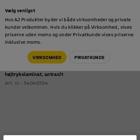
14 dages returret
Vælg venligst
Hos AJ Produkter byder vi både virksomheder og private
kunder velkommen. Hvis du klikker på Virksomhed, vises
priserne uden moms og under Privatkunde vises priserne
inklusive moms.
Skoleborde, fast højde
Rektangulære skoleborde
VIRKSOMHED
PRIVATKUNDE
Skrivebord SONITUS PLUS
1800x800x720 mm, støjreducerende ask
højtrykslaminat, antracit
Art. nr.
:
34040704