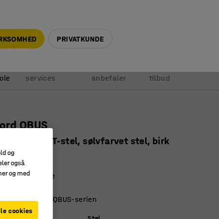
+45 5940 0999
info@ajprodukter.dk
IRKSOMHED
PRIVATKUNDE
Vores
Vi
Anmod om
ole
services
anbefaler
tilbud
bord QBUS
0x800 mm, T-stel, sølvfarvet stel, birk
old og
22222
eler også
amer og med
aminatoverflade
design
t til resten af ​​QBUS-serien
le cookies
)
Stel