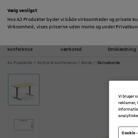
ekskl. moms
Vælg venligst
Hos AJ Produkter byder vi både virksomheder og private k
Virksomhed, vises priserne uden moms og under Privatkun
Kontor &
Lager &
konference
værksted
Omklædning
AJ Produkter
Kontor & konference
Borde
Skriveborde
Vi bruger c
reklamer, t
informatio
analytisk
Cookie -