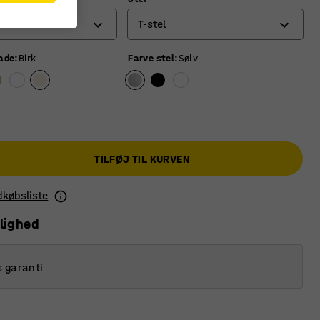
T-stel
lade
:
Birk
Farve stel
:
Sølv
O-stel
Stel med 4 ben
T-stel
TILFØJ TIL KURVEN
ndkøbsliste
lighed
s garanti