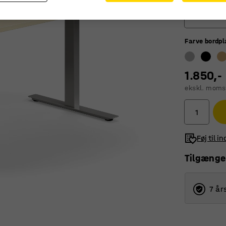
1400
Farve bordp
800
1200
1.850,-
1400
ekskl. moms
1600
1800
Føj til i
Tilgænge
7 år