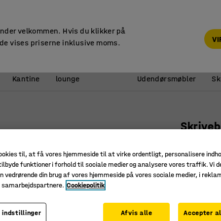
14 dages returret
under velkommen. Hvis du klikker på
V
de vises priserne inklusive moms.
Reception &
Kantine
lounge
Udendørsmøbler
Sk
Skrive
Lige, 140
ookies til, at få vores hjemmeside til at virke ordentligt, personalisere indh
Art. nr.
:
16
ilbyde funktioner i forhold til sociale medier og analysere vores traffik. Vi d
n vedrørende din brug af vores hjemmeside på vores sociale medier, i rekl
Robust l
e samarbejdspartnere.
Cookiepolitik
Stilrent 
Passer god
 indstillinger
Afvis alle
Accepter al
Længde (mm