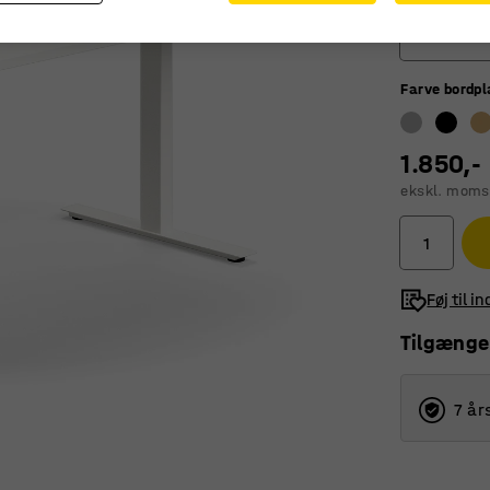
1400
Farve bordp
800
1200
1.850,-
1400
ekskl. moms
1600
1800
Føj til i
Tilgænge
7 år