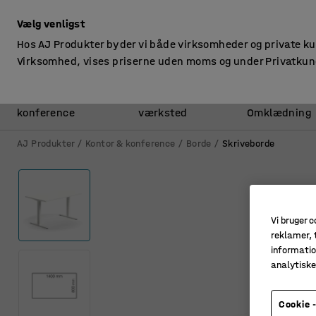
ekskl. moms
Vælg venligst
Hos AJ Produkter byder vi både virksomheder og private k
Virksomhed, vises priserne uden moms og under Privatkun
Kontor &
Lager &
konference
værksted
Omklædning
AJ Produkter
Kontor & konference
Borde
Skriveborde
Vi bruger c
reklamer, t
informatio
analytisk
Cookie -