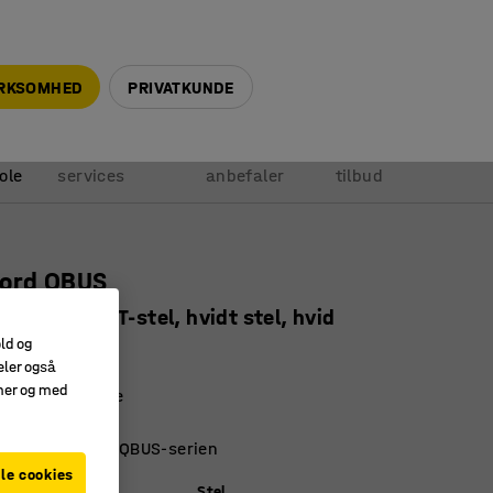
+45 5940 0999
info@ajprodukter.dk
IRKSOMHED
PRIVATKUNDE
Vores
Vi
Anmod om
ole
services
anbefaler
tilbud
bord QBUS
0x800 mm, T-stel, hvidt stel, hvid
old og
22233
eler også
amer og med
aminatoverflade
design
t til resten af ​​QBUS-serien
le cookies
)
Stel