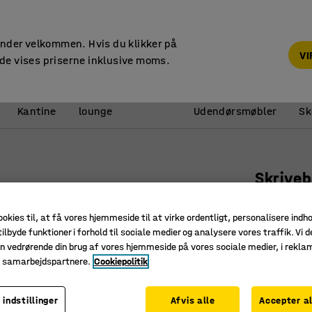
14 dages returret
under velkommen. Hvis du klikker på
V
de vises priserne inklusive moms.
Reception &
Kantine
lounge
Udendørsmøbler
Sk
Skrive
Lige, 140
ookies til, at få vores hjemmeside til at virke ordentligt, personalisere indh
Art. nr.
:
16
ilbyde funktioner i forhold til sociale medier og analysere vores traffik. Vi d
n vedrørende din brug af vores hjemmeside på vores sociale medier, i rekl
Robust l
e samarbejdspartnere.
Cookiepolitik
Stilrent 
Passer god
 indstillinger
Afvis alle
Accepter al
Længde (mm