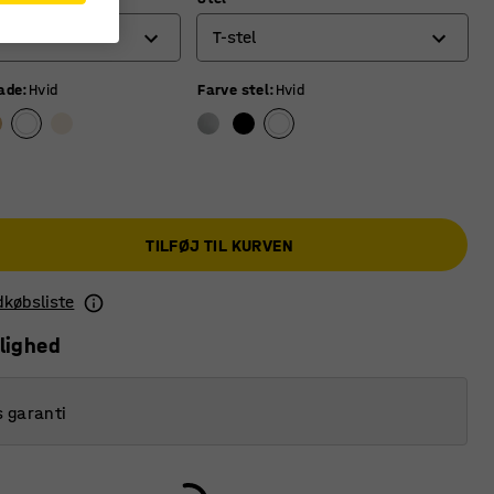
T-stel
lade
:
Hvid
Farve stel
:
Hvid
O-stel
Stel med 4 ben
T-stel
TILFØJ TIL KURVEN
ndkøbsliste
lighed
s garanti