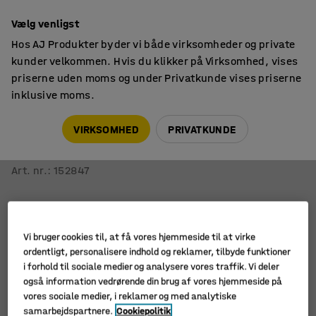
14 dages returret
Vælg venligst
Hos AJ Produkter byder vi både virksomheder og private
kunder velkommen. Hvis du klikker på Virksomhed, vises
priserne uden moms og under Privatkunde vises priserne
inklusive moms.
Skriveborde
Hæve sænkeborde
VIRKSOMHED
PRIVATKUNDE
Hæve sænkebord FLEXUS
Midterbue, 2000x1000 mm, grå laminat
Art. nr.
:
152847
Vi bruger cookies til, at få vores hjemmeside til at virke
ordentligt, personalisere indhold og reklamer, tilbyde funktioner
i forhold til sociale medier og analysere vores traffik. Vi deler
også information vedrørende din brug af vores hjemmeside på
vores sociale medier, i reklamer og med analytiske
samarbejdspartnere.
Cookiepolitik