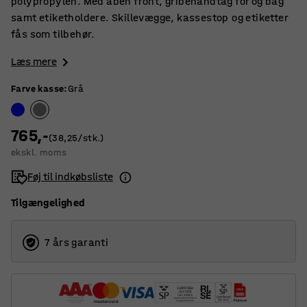
polypropylen. Med åben front, gribehåndtag for og bag
samt etiketholdere. Skillevægge, kassestop og etiketter
fås som tilbehør.
Læs mere
Farve kasse
:
Grå
765,-
(38,25/stk.)
ekskl. moms
Føj til indkøbsliste
Tilgængelighed
7 års garanti