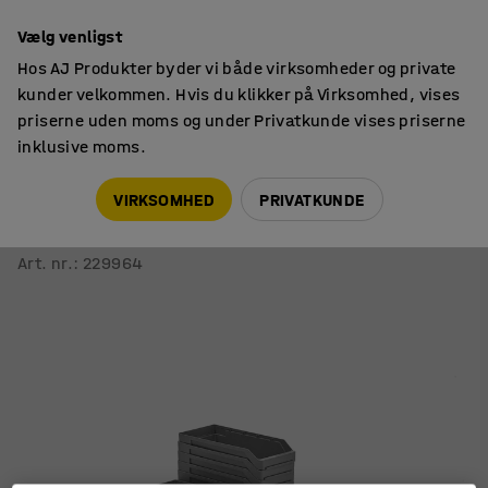
14 dages returret
Vælg venligst
Hos AJ Produkter byder vi både virksomheder og private
kunder velkommen. Hvis du klikker på Virksomhed, vises
priserne uden moms og under Privatkunde vises priserne
inklusive moms.
Opbevaringskasser
Småtingskasser
VIRKSOMHED
PRIVATKUNDE
Småtingskasse REACH
400x180x95 mm, grå, 20-pak
Art. nr.
:
229964