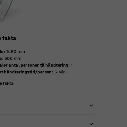
e fakta
de
:
1450
mm
e
:
500
mm
let antal personer til håndtering
:
1
et håndteringstid/person
:
5
Min
re fakta
jælp af denne praktiske sneskraber af høj
vaniseret aluminiumsblad. I bladets nederste