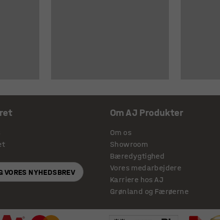
ret
Om AJ Produkter
s
Om os
et
Showroom
Bæredygtighed
Vores medarbejdere
IG VORES NYHEDSBREV
Karriere hos AJ
Grønland og Færøerne