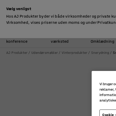
ekskl. moms
Vælg venligst
Hos AJ Produkter byder vi både virksomheder og private k
Virksomhed, vises priserne uden moms og under Privatkun
Kontor &
Lager &
konference
værksted
Omklædning
AJ Produkter
Udendørsmøbler
Vinterprodukter
Snerydning
S
Vi bruger c
reklamer, t
informatio
analytisk
Cookie -