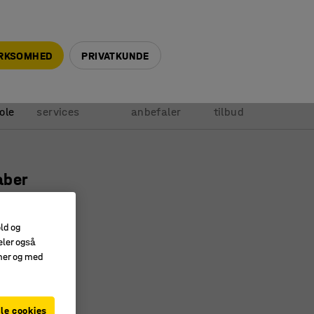
+45 5940 0999
info@ajprodukter.dk
IRKSOMHED
PRIVATKUNDE
Vores
Vi
Anmod om
ole
services
anbefaler
tilbud
aber
066
old og
et kant
eler også
um
amer og med
le cookies