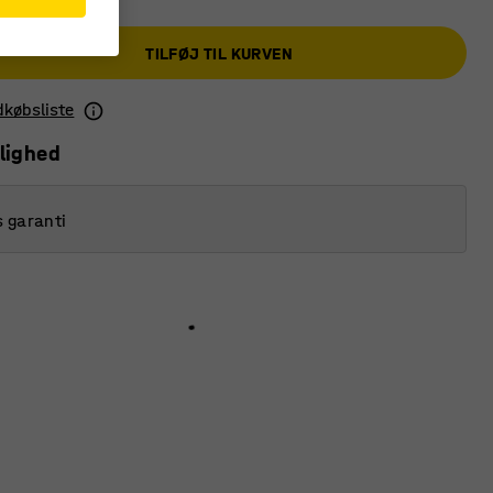
TILFØJ TIL KURVEN
ndkøbsliste
lighed
s garanti