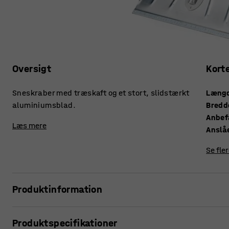
Oversigt
Kort
Sneskraber med træskaft og et stort, slidstærkt
Læng
aluminiumsblad.
Bredd
Anbefa
Læs mere
Anslå
Se fle
Produktinformation
Gør snerydningen mere enkel og hak lettere isen væk ved h
Produktspecifikationer
kvalitet. Sneskraberen har træskaft og et 1,5 mm tykt gal