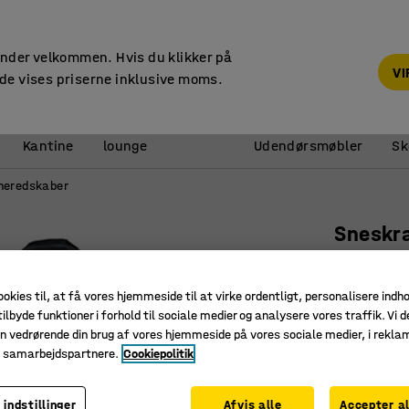
14 dages returret
under velkommen. Hvis du klikker på
V
de vises priserne inklusive moms.
Reception &
Kantine
lounge
Udendørsmøbler
Sk
neredskaber
Sneskr
Art. nr.
:
25
ookies til, at få vores hjemmeside til at virke ordentligt, personalisere indh
Forstærk
ilbyde funktioner i forhold til sociale medier og analysere vores traffik. Vi d
Alumini
n vedrørende din brug af vores hjemmeside på vores sociale medier, i rekl
Træskaft
e samarbejdspartnere.
Cookiepolitik
285,-
 indstillinger
Afvis alle
Accepter al