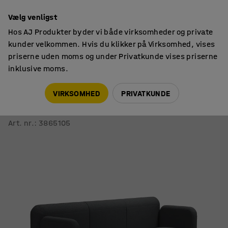
14 dages returret
Vælg venligst
Hos AJ Produkter byder vi både virksomheder og private
kunder velkommen. Hvis du klikker på Virksomhed, vises
priserne uden moms og under Privatkunde vises priserne
inklusive moms.
Siddemøbler
Sofaer
VIRKSOMHED
PRIVATKUNDE
Sofa VARIETY
3-personers, stof Blues CSII, antracit
Art. nr.
:
3865105