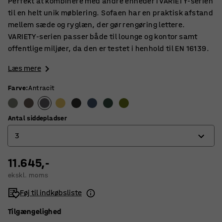
Perfekt at kombinere med andre enheder i VARIETY-serien
til en helt unik møblering. Sofaen har en praktisk afstand
mellem sæde og ryglæn, der gør rengøring lettere.
VARIETY-serien passer både til lounge og kontor samt
offentlige miljøer, da den er testet i henhold til EN 16139.
Læs mere
Farve
:
Antracit
Antal siddepladser
3
11.645,-
2
ekskl. moms
3
Føj til indkøbsliste
4
Tilgængelighed