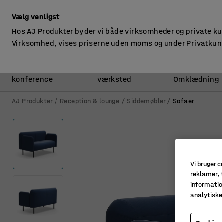
ekskl. moms
Vælg venligst
Hos AJ Produkter byder vi både virksomheder og private k
Virksomhed, vises priserne uden moms og under Privatkun
Kontor &
Lager &
konference
værksted
Omklædning
AJ Produkter
Reception & lounge
Siddemøbler
Sofaer
Vi bruger c
reklamer, t
informatio
analytisk