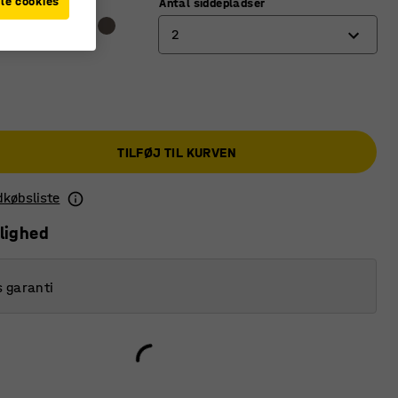
le cookies
Antal siddepladser
2
2
3
4
TILFØJ TIL KURVEN
ndkøbsliste
lighed
s garanti