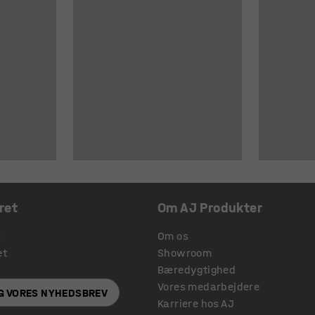
ret
Om AJ Produkter
s
Om os
et
Showroom
Bæredygtighed
Vores medarbejdere
IG VORES NYHEDSBREV
Karriere hos AJ