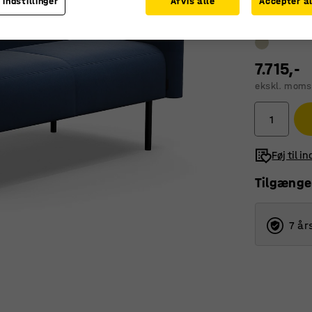
 indstillinger
Afvis alle
Accepter al
7.715,-
ekskl. moms
Føj til i
Tilgænge
7 år