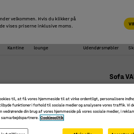
14 dages returret
under velkommen. Hvis du klikker på
V
de vises priserne inklusive moms.
Reception &
Kantine
lounge
Udendørsmøbler
Sk
Sofa VA
2-person
Art. nr.
:
38
ookies til, at få vores hjemmeside til at virke ordentligt, personalisere indh
ilbyde funktioner i forhold til sociale medier og analysere vores traffik. Vi d
Stilrent,
n vedrørende din brug af vores hjemmeside på vores sociale medier, i rekl
Holdbart 
e samarbejdspartnere.
Cookiepolitik
Ben, der
Farve
:
Marin