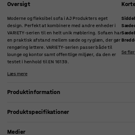
Oversigt
Kort
Moderne og fleksibel sofa i AJ Produkters eget
Sidde
design. Perfekt at kombinere med andre enheder i
Sæde
VARIETY-serien til en helt unik møblering. Sofaen har
Sæde
en praktisk afstand mellem sæde og ryglæn, der gør
Bredd
rengøring lettere. VARIETY-serien passer både til
Se fle
lounge og kontor samt offentlige miljøer, da den er
testet i henhold til EN 16139.
Læs mere
Produktinformation
Denne sofa giver høj komfort og er betrukket med et slidstær
Produktspecifikationer
miljøer såsom lounger og venteværelser, men også kontor
ryglæn gør, at støv og snavs ikke samler sig mellem hynder
Siddehøjde
:
450
mm
Medier
Sædedybde
:
485
mm
VARIETY er en meget funktionel og fleksibel modulserie. E