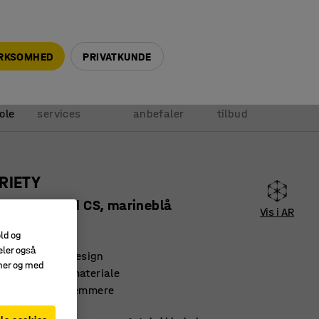
+45 5940 0999
info@ajprodukter.dk
IRKSOMHED
PRIVATKUNDE
Vores
Vi
Anmod om
ole
services
anbefaler
tilbud
RIETY
ers, stof Pod CS, marineblå
Vis i AR
64121
old og
eler også
 skandinavisk design
amer og med
og slidstærkt materiale
 gør rengøring nemmere
eblå