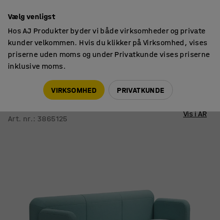
14 dages returret
Vælg venligst
Hos AJ Produkter byder vi både virksomheder og private
kunder velkommen. Hvis du klikker på Virksomhed, vises
priserne uden moms og under Privatkunde vises priserne
inklusive moms.
Siddemøbler
Sofaer
VIRKSOMHED
PRIVATKUNDE
Sofa VARIETY
3-personers, stof Pod CS, turkis
Vis i AR
Art. nr.
:
3865125