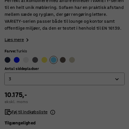
Perfekt at kombinere med andre enheder i VARIETY-serien
til en helt unik møblering. Sofaen har en praktisk afstand
mellem sæde og ryglæn, der gør rengøring lettere.
VARIETY-serien passer både til lounge og kontor samt
offentlige miljøer, da den er testet i henhold til EN 16139.
Læs mere
Farve
:
Turkis
Antal siddepladser
3
10.175,-
2
ekskl. moms
3
Føj til indkøbsliste
4
Tilgængelighed