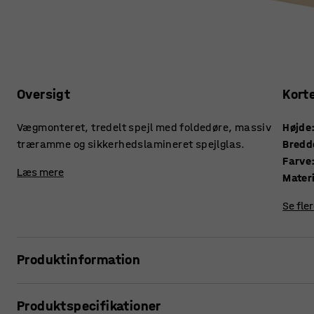
Oversigt
Kort
Vægmonteret, tredelt spejl med foldedøre, massiv
Højde
træramme og sikkerhedslamineret spejlglas.
Bredd
Farve
Læs mere
Mater
Se fle
Produktinformation
Spejle kan bruges til at få et rum til at virke større og mere 
Produktspecifikationer
perfekt på væggen i f.eks. institutionen. Dørene kan foldes 