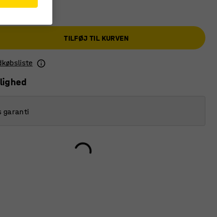
TILFØJ TIL KURVEN
ndkøbsliste
lighed
s garanti