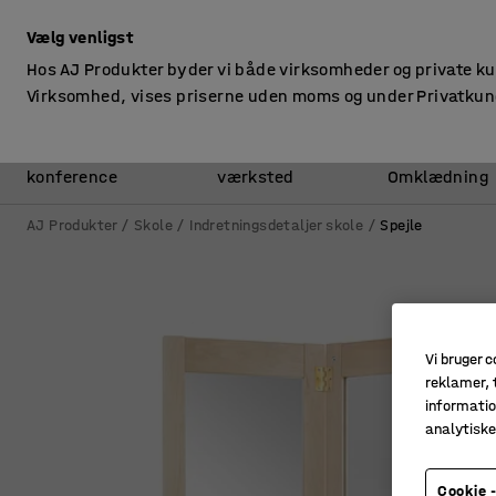
ekskl. moms
Vælg venligst
Hos AJ Produkter byder vi både virksomheder og private k
Virksomhed, vises priserne uden moms og under Privatkun
Kontor &
Lager &
konference
værksted
Omklædning
AJ Produkter
Skole
Indretningsdetaljer skole
Spejle
Vi bruger c
reklamer, t
informatio
analytisk
Cookie -