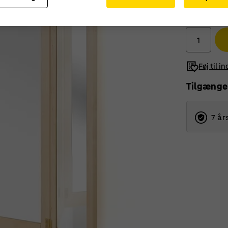
5.455,-
ekskl. moms
Føj til i
Tilgænge
7 år