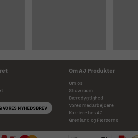
ret
Om AJ Produkter
s
Om os
et
Showroom
Bæredygtighed
Vores medarbejdere
IG VORES NYHEDSBREV
Karriere hos AJ
Grønland og Færøerne