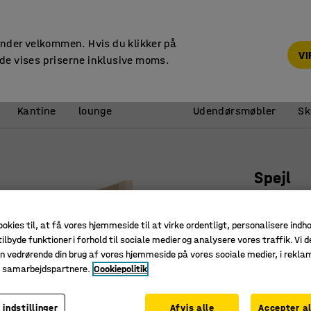
14 dages returret
under velkommen. Hvis du klikker på
V
de vises priserne inklusive moms.
Reception &
Kantine
lounge
Udendørsmøbler
Sk
Spejl
3-fløjet
Art. nr.
:
21
ookies til, at få vores hjemmeside til at virke ordentligt, personalisere indh
ilbyde funktioner i forhold til sociale medier og analysere vores traffik. Vi d
Massiv 
n vedrørende din brug af vores hjemmeside på vores sociale medier, i rekl
Beslag ti
e samarbejdspartnere.
Cookiepolitik
Sikkerhe
 indstillinger
Afvis alle
Accepter al