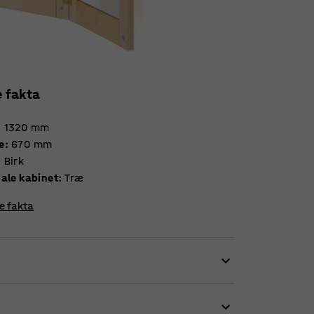
e fakta
:
1320
mm
e
:
670
mm
:
Birk
iale kabinet
:
Træ
re fakta
luftigt. Dette stilrene og flotte spejl passer
helt eller delvist ud, og spejlet giver barnet