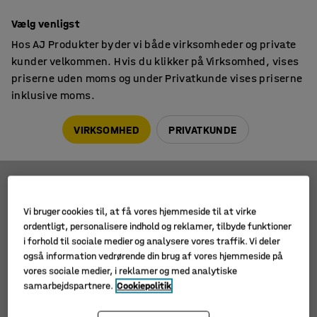
14 dages returret
Vælg venligst
Hos AJ Produkter byder vi både virksomheder og private
kunder velkommen. Hvis du klikker på Virksomhed, vises
priserne uden moms og under Privatkunde vises priserne
inklusive moms.
Indretningsdetaljer skole
Spejle
Spejle
VIRKSOMHED
PRIVATKUNDE
Filtre
Sortér
Vi bruger cookies til, at få vores hjemmeside til at virke
ordentligt, personalisere indhold og reklamer, tilbyde funktioner
4 produkter
i forhold til sociale medier og analysere vores traffik. Vi deler
også information vedrørende din brug af vores hjemmeside på
vores sociale medier, i reklamer og med analytiske
samarbejdspartnere.
Cookiepolitik