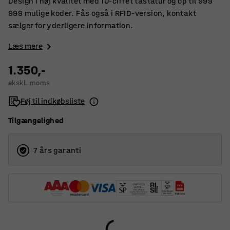
Design i høj kvalitet med 10-cifret tastatur og op til 999
999 mulige koder. Fås også i RFID-version, kontakt
sælger for yderligere information.
Læs mere
1.350,-
ekskl. moms
Føj til indkøbsliste
Tilgængelighed
7 års garanti