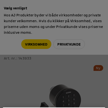
14 dages returret
Vælg venligst
Hos AJ Produkter byder vi både virksomheder og private
kunder velkommen. Hvis du klikker på Virksomhed, vises
priserne uden moms og under Privatkunde vises priserne
inklusive moms.
Tilbehør til skabe
Låse
VIRKSOMHED
PRIVATKUNDE
Startpakke BURG FLEXO CODE
Elektronisk kodelås
Art. nr.
:
143933
Ny