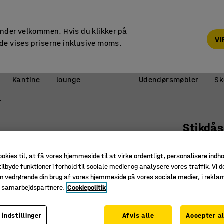
14 dages returret
under velkommen. Hvis du klikker på
V
de vises priserne inklusive moms.
Reception &
Kantine
lounge
Udendørsmøbler
Sk
r
Stikdås
4 el, 2 U
ookies til, at få vores hjemmeside til at virke ordentligt, personalisere indh
Art. nr.
:
13
ilbyde funktioner i forhold til sociale medier og analysere vores traffik. Vi d
n vedrørende din brug af vores hjemmeside på vores sociale medier, i rekl
2 USB-po
e samarbejdspartnere.
Cookiepolitik
Pladsbes
Fleksibel
 indstillinger
Afvis alle
Accepter al