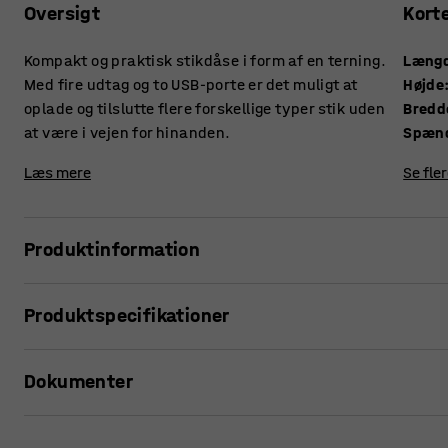
Oversigt
Kort
Kompakt og praktisk stikdåse i form af en terning.
Læng
Med fire udtag og to USB-porte er det muligt at
Højde
oplade og tilslutte flere forskellige typer stik uden
Bredd
at være i vejen for hinanden.
Spæn
Læs mere
Se fle
Produktinformation
Pladsbesparende strømkilde, der muliggør mere effektiv a
Produktspecifikationer
Slip for besværet, når forskellige typer af stik og oplader
Længde
:
125
mm
forhindrer dig i at udnytte alle udtag. Med terningen er de
Dokumenter
Højde
:
115
mm
udtag samtidig med, at du også kan udnytte de to USB-por
Bredde
:
105
mm
Spænding
:
230
Udskriv produktside
Fastgøres på eller under et bord alt efter, hvad der passer