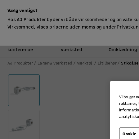
ekskl. moms
Vælg venligst
Hos AJ Produkter byder vi både virksomheder og private k
Virksomhed, vises priserne uden moms og under Privatkun
Kontor &
Lager &
konference
værksted
Omklædning
AJ Produkter
Lager & værksted
Værktøj
Eltilbehør
Stikdåse
Vi bruger c
reklamer, t
informatio
analytisk
Cookie -