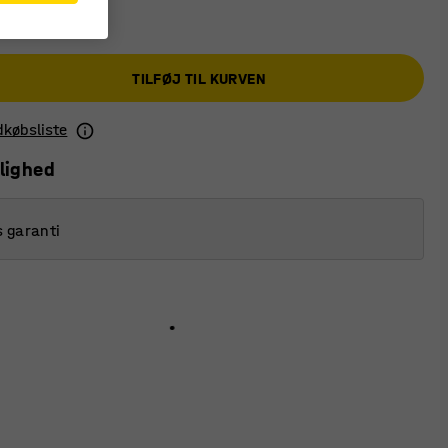
TILFØJ TIL KURVEN
ndkøbsliste
lighed
s garanti