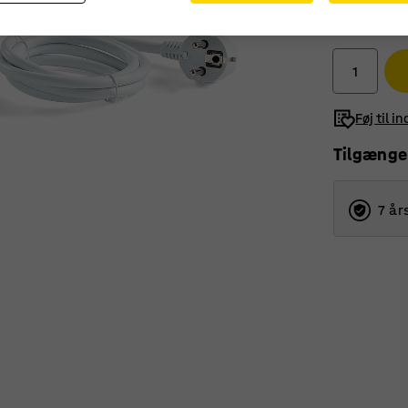
165,-
ekskl. moms
Føj til i
Tilgænge
7 år