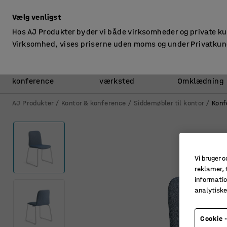
ekskl. moms
Vælg venligst
Hos AJ Produkter byder vi både virksomheder og private k
Virksomhed, vises priserne uden moms og under Privatkun
Kontor &
Lager &
konference
værksted
Omklædning
AJ Produkter
Kontor & konference
Siddemøbler til kontor
Konf
Vi bruger c
reklamer, t
informatio
analytisk
Cookie -