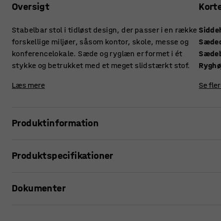
Oversigt
Kort
Stabelbar stol i tidløst design, der passer i en række
Sidde
forskellige miljøer, såsom kontor, skole, messe og
Sæde
konferencelokale. Sæde og ryglæn er formet i ét
Sæde
stykke og betrukket med et meget slidstærkt stof.
Ryghø
Læs mere
Se fle
Produktinformation
Denne stol er et perfekt valg til miljøer, der kræver fleksibi
Produktspecifikationer
kontorer, skoler, konferencerum og messer. Møblerne fung
eller til lejlighedsvis møblering.
Siddehøjde
:
460
mm
Dokumenter
Sædedybde
:
410
mm
Da stolen er stabelbar, er den nem at opbevare, når den ikke
Sædebredde
:
430
mm
behov for ekstra siddepladser.
Ryghøjde
:
370
mm
Udskriv produktside