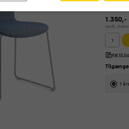
1.350,-
ekskl. moms
Føj til i
Tilgænge
7 år