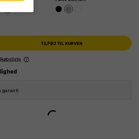
TILFØJ TIL KURVEN
ndkøbsliste
lighed
s garanti