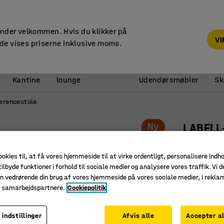
14 dages returret
under velkommen. Hvis du klikker på
V
de vises priserne inklusive moms.
Reception &
Kantine
lounge
Udendørsmøbler
Sk
erencestole
Ny
LABELL
Med glid
ookies til, at få vores hjemmeside til at virke ordentligt, personalisere indh
Art. nr.
:
10
ilbyde funktioner i forhold til sociale medier og analysere vores traffik. Vi d
n vedrørende din brug af vores hjemmeside på vores sociale medier, i rekl
Stabelbar
e samarbejdspartnere.
Cookiepolitik
Velegnet 
Siddekomf
 indstillinger
Afvis alle
Accepter al
Farve
:
Blå