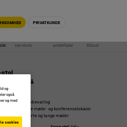
+45 5940 0999
info@ajprodukter.dk
IRKSOMHED
PRIVATKUNDE
Vores
Vi
Anmod om
ole
services
anbefaler
tilbud
-stol
esko, sølv/blå
old og
40264
eler også
amer og med
 for praktisk opbevaring
til en lang række møde- og konferencelokaler
ort til både korte og lange møder
le cookies
Farve stel
:
Sølv