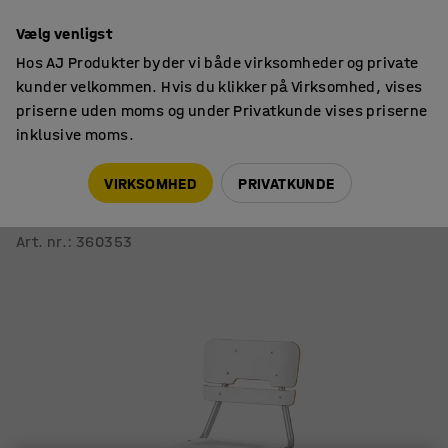
14 dages returret
Vælg venligst
Hos AJ Produkter byder vi både virksomheder og private
kunder velkommen. Hvis du klikker på Virksomhed, vises
priserne uden moms og under Privatkunde vises priserne
inklusive moms.
Skolestole
Skolestole
VIRKSOMHED
PRIVATKUNDE
Stol LEGERE I
H 450 mm, hvid
Art. nr.
:
360353