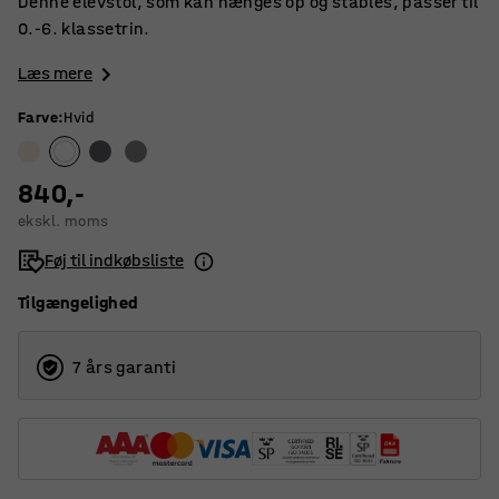
Denne elevstol, som kan hænges op og stables, passer til
0.-6. klassetrin.
Læs mere
Farve
:
Hvid
840,-
ekskl. moms
Føj til indkøbsliste
Tilgængelighed
7 års garanti