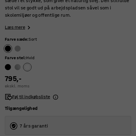
sæde i ét stykke, som giver et naturlig svej. Den stilfulde
stol vil se godt ud på arbejdspladsen såvel som i
skolemiljøer og offentlige rum.
Læs mere
Farve sæde
:
Sort
Farve stel
:
Hvid
795,-
ekskl. moms
Føj til indkøbsliste
Tilgængelighed
7 års garanti