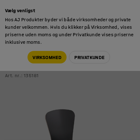
14 dages returret
Vælg venligst
Hos AJ Produkter byder vi både virksomheder og private
kunder velkommen. Hvis du klikker på Virksomhed, vises
priserne uden moms og under Privatkunde vises priserne
inklusive moms.
Siddemøbler til kantine
Kantinestole
VIRKSOMHED
PRIVATKUNDE
Stol MILLA PLUS
Højtrykslaminat, hvidt stel, sort sæde
Art. nr.
:
135181