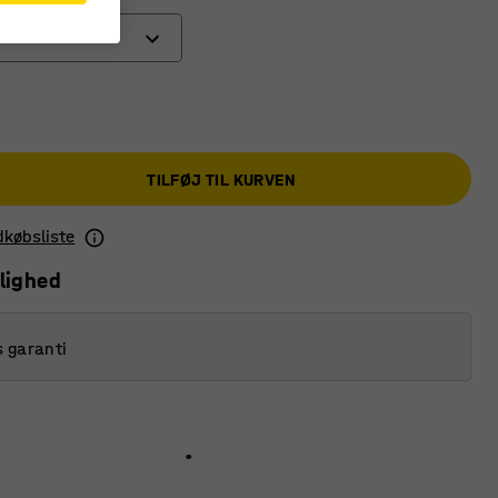
TILFØJ TIL KURVEN
ndkøbsliste
lighed
s garanti