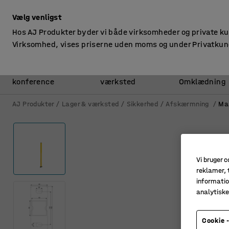
ekskl. moms
Vælg venligst
Hos AJ Produkter byder vi både virksomheder og private k
Virksomhed, vises priserne uden moms og under Privatkun
Kontor &
Lager &
konference
værksted
Omklædning
AJ Produkter
Lager & værksted
Sikkerhed
Afskærmning
Ma
Vi bruger c
reklamer, t
informatio
analytisk
Cookie -