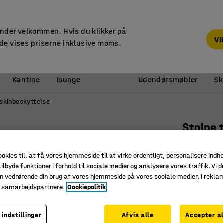
14 dages returret
under velkommen. Hvis du klikker på
V
de vises priserne inklusive moms.
Reception &
Kantine
lounge
Udendørsmøbler
Sk
skinbeskyttelse
Stolpe 
Højde 1
ookies til, at få vores hjemmeside til at virke ordentligt, personalisere indh
Art. nr.
:
31
ilbyde funktioner i forhold til sociale medier og analysere vores traffik. Vi d
n vedrørende din brug af vores hjemmeside på vores sociale medier, i rekl
Huller ti
e samarbejdspartnere.
Cookiepolitik
Fås i fler
Inkl. fæs
 indstillinger
Afvis alle
Accepter al
Højde (mm)