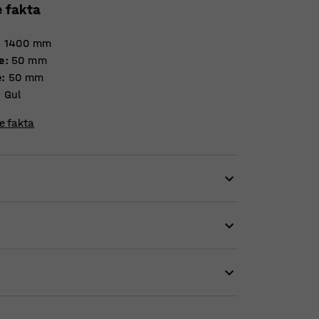
e fakta
:
1400
mm
e
:
50
mm
e
:
50
mm
:
Gul
re fakta
system.
e. De udstansede huller i stolpen giver
 indhegning af maskiner.