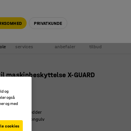
+45 5940 0999
info@ajprodukter.dk
IRKSOMHED
PRIVATKUNDE
Vores
Vi
Anmod om
ole
services
anbefaler
tilbud
til maskinbeskyttelse X-GUARD
400 mm
old og
2040
eler også
amer og med
l nem montering
e forskellige bredder
tebeslag til betongulv
le cookies