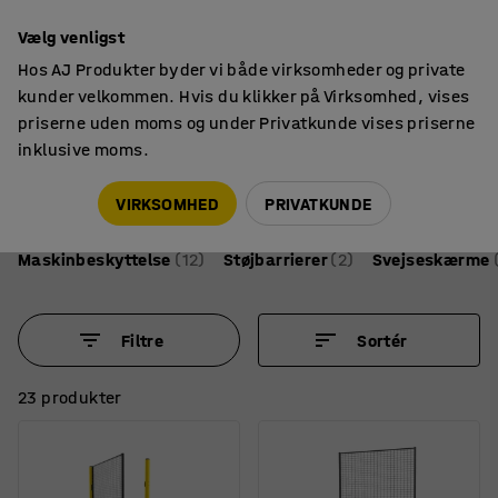
Faktura til virksomheder
Vælg venligst
Hos AJ Produkter byder vi både virksomheder og private
kunder velkommen. Hvis du klikker på Virksomhed, vises
priserne uden moms og under Privatkunde vises priserne
inklusive moms.
Sikkerhed
Afskærmning
Svejseskærme og støjskærme
VIRKSOMHED
PRIVATKUNDE
Maskinbeskyttelse
(12)
Støjbarrierer
(2)
Svejseskærme
Filtre
Sortér
23 produkter