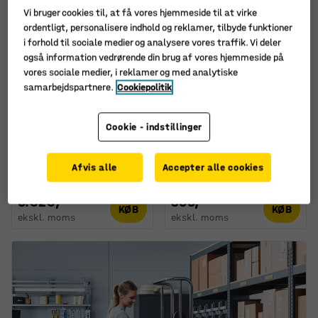
Vi bruger cookies til, at få vores hjemmeside til at virke
ordentligt, personalisere indhold og reklamer, tilbyde funktioner
i forhold til sociale medier og analysere vores traffik. Vi deler
også information vedrørende din brug af vores hjemmeside på
vores sociale medier, i reklamer og med analytiske
Fås i flere forskellige
Fås i flere forskellige
samarbejdspartnere.
Cookiepolitik
kombinationer
kombinationer
Dobbeltdør inkl.
Stolpe til
Cookie - indstillinger
dørstolper og gitter X-
maskinbeskyttelse X-
STORE, 2300x2000 mm,
GUARD, højde 2000 mm
hængelåsbeslag
Art. nr.
:
312041
Afvis alle
Accepter alle cookies
Art. nr.
:
31622
5.020,-
395,-
KØB
KØB
ekskl. moms
ekskl. moms