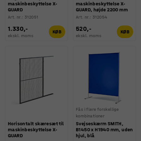
maskinbeskyttelse X-
maskinbeskyttelse X-
GUARD
GUARD, højde 2200 mm
Art. nr.
:
312051
Art. nr.
:
312054
1.330,-
520,-
KØB
KØB
ekskl. moms
ekskl. moms
Fås i flere forskellige
kombinationer
Horisontalt skæresæt til
Svejseskærm SMITH,
maskinbeskyttelse X-
B1450 x H1940 mm, uden
GUARD
hjul, blå