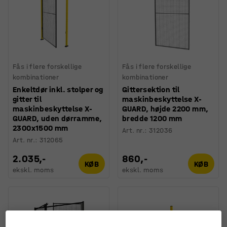
Fås i flere forskellige
Fås i flere forskellige
kombinationer
kombinationer
Enkeltdør inkl. stolper og
Gittersektion til
gitter til
maskinbeskyttelse X-
maskinbeskyttelse X-
GUARD, højde 2200 mm,
GUARD, uden dørramme,
bredde 1200 mm
2300x1500 mm
Art. nr.
:
312036
Art. nr.
:
312065
2.035,-
860,-
KØB
KØB
ekskl. moms
ekskl. moms