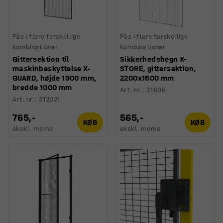
Fås i flere forskellige
Fås i flere forskellige
kombinationer
kombinationer
Gittersektion til
Sikkerhedshegn X-
maskinbeskyttelse X-
STORE, gittersektion,
GUARD, højde 1900 mm,
2200x1500 mm
bredde 1000 mm
Art. nr.
:
31605
Art. nr.
:
312021
765,-
565,-
KØB
KØB
ekskl. moms
ekskl. moms