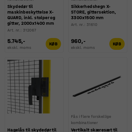
Skydedør til
Sikkerhedshegn X-
maskinbeskyttelse X-
STORE, gittersektion,
GUARD, inkl. stolper og
3300x1500 mm
gitter, 2000x1400 mm
Art. nr.
:
31610
Art. nr.
:
312067
5.745,-
960,-
KØB
KØB
ekskl. moms
ekskl. moms
Fås i flere forskellige
kombinationer
Hagelås til skydedør til
Vertikalt skæresæt til