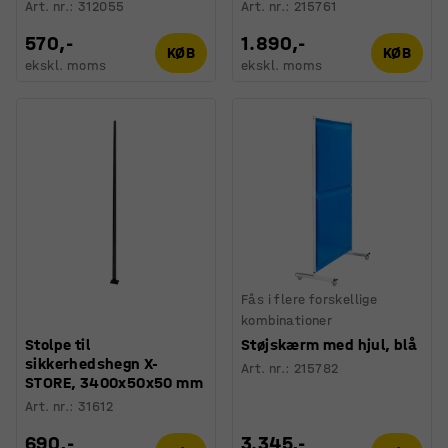
Art. nr.
:
312055
Art. nr.
:
215761
570,-
1.890,-
KØB
KØB
ekskl. moms
ekskl. moms
Fås i flere forskellige
kombinationer
Stolpe til
Støjskærm med hjul, blå
sikkerhedshegn X-
Art. nr.
:
215782
STORE, 3400x50x50 mm
Art. nr.
:
31612
690,-
3.345,-