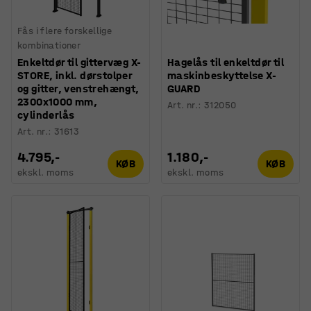
Fås i flere forskellige
kombinationer
Enkeltdør til gittervæg X-
Hagelås til enkeltdør til
STORE, inkl. dørstolper
maskinbeskyttelse X-
og gitter, venstrehængt,
GUARD
2300x1000 mm,
Art. nr.
:
312050
cylinderlås
Art. nr.
:
31613
4.795,-
1.180,-
KØB
KØB
ekskl. moms
ekskl. moms