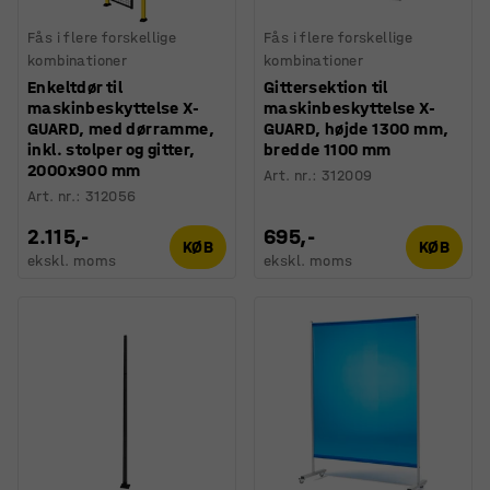
Fås i flere forskellige
Fås i flere forskellige
kombinationer
kombinationer
Enkeltdør til
Gittersektion til
maskinbeskyttelse X-
maskinbeskyttelse X-
GUARD, med dørramme,
GUARD, højde 1300 mm,
inkl. stolper og gitter,
bredde 1100 mm
2000x900 mm
Art. nr.
:
312009
Art. nr.
:
312056
2.115,-
695,-
KØB
KØB
ekskl. moms
ekskl. moms