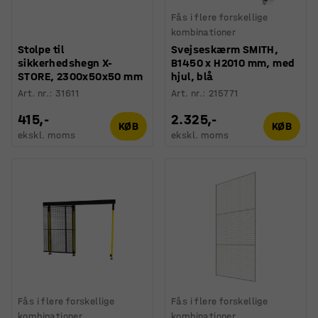
Fås i flere forskellige
kombinationer
Stolpe til
Svejseskærm SMITH,
sikkerhedshegn X-
B1450 x H2010 mm, med
STORE, 2300x50x50 mm
hjul, blå
Art. nr.
:
31611
Art. nr.
:
215771
415,-
2.325,-
KØB
KØB
ekskl. moms
ekskl. moms
Fås i flere forskellige
Fås i flere forskellige
kombinationer
kombinationer