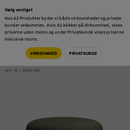
14 dages returret
Vælg venligst
Hos AJ Produkter byder vi både virksomheder og private
kunder velkommen. Hvis du klikker på Virksomhed, vises
priserne uden moms og under Privatkunde vises priserne
inklusive moms.
Siddemøbler
Siddepuffer
VIRKSOMHED
PRIVATKUNDE
Taburet VARIETY
Ø 900 mm, stof Blues CSII, olivengrøn
Art. nr.
:
3862108