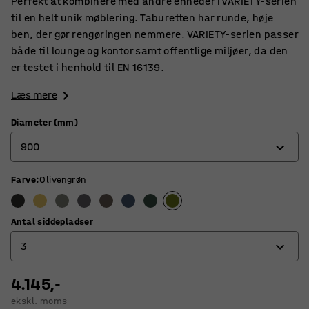
Perfekt at kombinere med andre enheder i VARIETY-serien
til en helt unik møblering. Taburetten har runde, høje
ben, der gør rengøringen nemmere. VARIETY-serien passer
både til lounge og kontor samt offentlige miljøer, da den
er testet i henhold til EN 16139.
Læs mere
Diameter (mm)
900
Farve
:
Olivengrøn
900
1200
Antal siddepladser
3
4.145,-
3
ekskl. moms
4