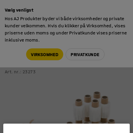
14 dages returret
Vælg venligst
Hos AJ Produkter byder vi både virksomheder og private
kunder velkommen. Hvis du klikker på Virksomhed, vises
priserne uden moms og under Privatkunde vises priserne
inklusive moms.
Pakning & emballage
Strækfilm
VIRKSOMHED
PRIVATKUNDE
Strækfilmspakke
Bredde: 100 mm, 22 ruller, 1 håndtag
Art. nr.
:
23273