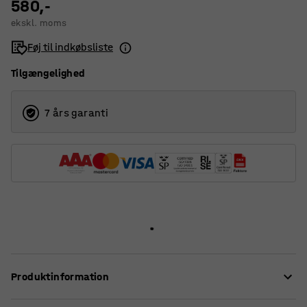
580,-
ekskl. moms
Føj til indkøbsliste
Tilgængelighed
7 års garanti
Produktinformation
En praktisk pakke til effektiv, manuel emballering –