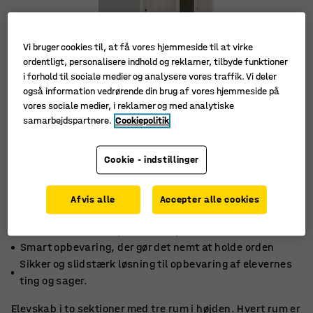
Vi bruger cookies til, at få vores hjemmeside til at virke
ordentligt, personalisere indhold og reklamer, tilbyde funktioner
i forhold til sociale medier og analysere vores traffik. Vi deler
også information vedrørende din brug af vores hjemmeside på
vores sociale medier, i reklamer og med analytiske
samarbejdspartnere.
Cookiepolitik
Cookie - indstillinger
Afvis alle
Accepter alle cookies
Udviklet til skolemiljøer med høje krav
Smart opbevaring, der gør det nemt at holde orden
Sikker og slidstærk løsning til opbevaring af elevernes
ting og sager.
Elevskab i to sektioner med tre rum i højden. Hvert rum er