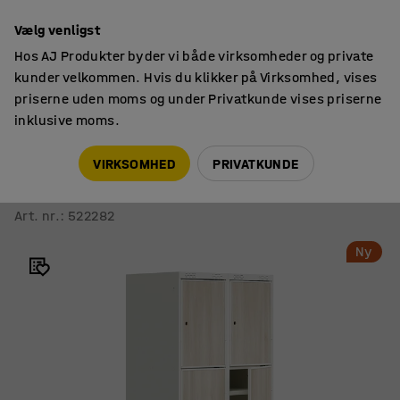
14 dages returret
Vælg venligst
Hos AJ Produkter byder vi både virksomheder og private
kunder velkommen. Hvis du klikker på Virksomhed, vises
priserne uden moms og under Privatkunde vises priserne
inklusive moms.
Opbevaring til skole
Elevskabe
VIRKSOMHED
PRIVATKUNDE
Skoleelevskab ROZ
2 moduler, 6 døre, inkl. bund, 1890x800x550 mm, ask
Art. nr.
:
522282
Ny