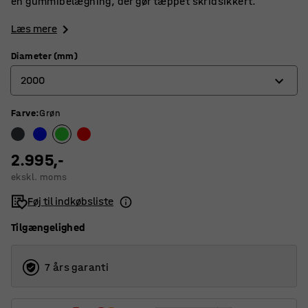
en gummibelægning, der gør tæppet skridsikkert.
Læs mere
Diameter (mm)
2000
Farve
:
Grøn
1500
2000
2.995,-
2500
ekskl. moms
3000
Føj til indkøbsliste
4000
Tilgængelighed
7 års garanti