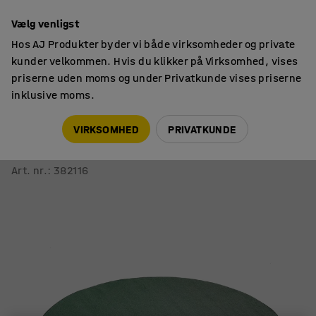
14 dages returret
Vælg venligst
Hos AJ Produkter byder vi både virksomheder og private
kunder velkommen. Hvis du klikker på Virksomhed, vises
priserne uden moms og under Privatkunde vises priserne
inklusive moms.
Måtter
Gulvtæpper
VIRKSOMHED
PRIVATKUNDE
Tæppe KALLE
Ø 2000 mm, grøn
Art. nr.
:
382116