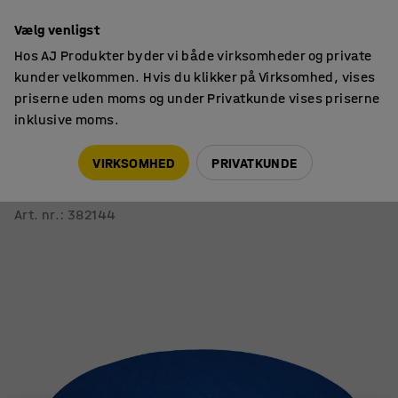
14 dages returret
Vælg venligst
Hos AJ Produkter byder vi både virksomheder og private
kunder velkommen. Hvis du klikker på Virksomhed, vises
priserne uden moms og under Privatkunde vises priserne
inklusive moms.
Måtter
Gulvtæpper
VIRKSOMHED
PRIVATKUNDE
Tæppe KALLE
Ø 4000 mm, blå
Art. nr.
:
382144