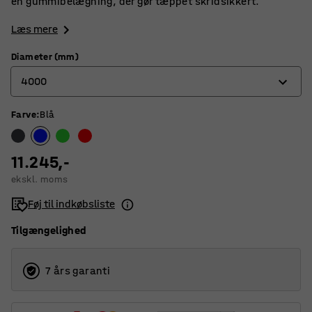
en gummibelægning, der gør tæppet skridsikkert.
Læs mere
Diameter (mm)
4000
Farve
:
Blå
1500
2000
11.245,-
2500
ekskl. moms
3000
Føj til indkøbsliste
4000
Tilgængelighed
7 års garanti