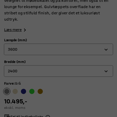
velegnet til mødelokalet og på kontoret, men også til en
lounge for eksempel. Gulvtæppets overflade har en
stribet og stilfuld finish, der giver det et luksuriøst
udtryk.
Læs mere
Længde (mm)
3600
Bredde (mm)
3000
2400
3600
4400
Farve
:
Grå
2000
2400
10.495,-
ekskl. moms
Føj til indkøbsliste