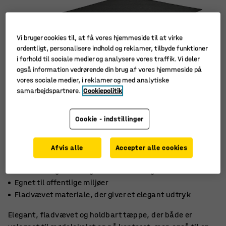
Vi bruger cookies til, at få vores hjemmeside til at virke
ordentligt, personalisere indhold og reklamer, tilbyde funktioner
i forhold til sociale medier og analysere vores traffik. Vi deler
også information vedrørende din brug af vores hjemmeside på
vores sociale medier, i reklamer og med analytiske
samarbejdspartnere.
Cookiepolitik
Cookie - indstillinger
Afvis alle
Accepter alle cookies
Let at vedligeholde og nemt at støvsuge
Egnet til offentlige miljøer
Fladvævet materiale, der giver et elegant udtryk
Elegant, fladvævet og holdbart tæppe, der både er