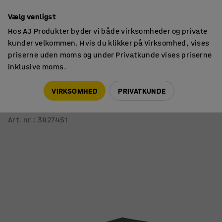
14 dages returret
Vælg venligst
Hos AJ Produkter byder vi både virksomheder og private
kunder velkommen. Hvis du klikker på Virksomhed, vises
priserne uden moms og under Privatkunde vises priserne
inklusive moms.
Måtter
Gulvtæpper
VIRKSOMHED
PRIVATKUNDE
Tæppe COLIN
3600x2400 mm, grå
Art. nr.
:
3827451