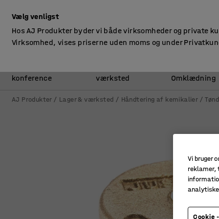
ekskl. moms
Vælg venligst
Hos AJ Produkter byder vi både virksomheder og private k
Virksomhed, vises priserne uden moms og under Privatkun
Kontor &
Lager &
konference
værksted
Omklædning
AJ Produkter
Lager & værksted
Håndtering af kemikalier
Tønd
Vi bruger c
reklamer, t
informatio
analytisk
Cookie -