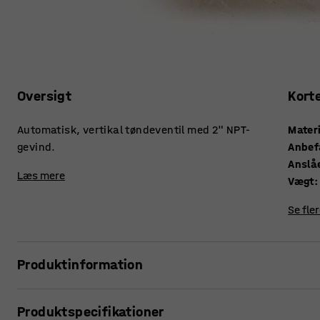
Oversigt
Kort
Automatisk, vertikal tøndeventil med 2" NPT-
Mater
gevind.
Anbefa
Anslå
Læs mere
Vægt
:
Se fle
Produktinformation
Tøndeventil til tønde med oliebaserede væsker. Ventilen b
Produktspecifikationer
Vakuumtrykket udlignes automatisk.