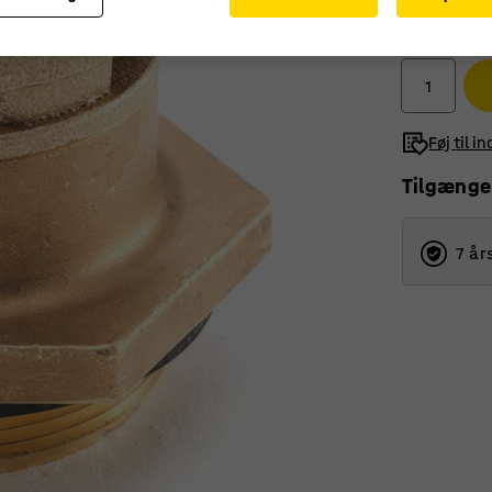
1.160,-
ekskl. moms
Føj til i
Tilgænge
7 år