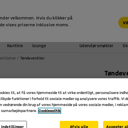
14 dages returret
under velkommen. Hvis du klikker på
V
de vises priserne inklusive moms.
Reception &
Kantine
lounge
Udendørsmøbler
Sk
etilbehør
Tøndeventiler
Tøndeve
Automati
Art. nr.
:
24
ookies til, at få vores hjemmeside til at virke ordentligt, personalisere indh
ilbyde funktioner i forhold til sociale medier og analysere vores traffik. Vi d
Til olieb
n vedrørende din brug af vores hjemmeside på vores sociale medier, i rekl
Automati
e samarbejdspartnere.
Cookiepolitik
Beskytte
 indstillinger
Afvis alle
Accepter al