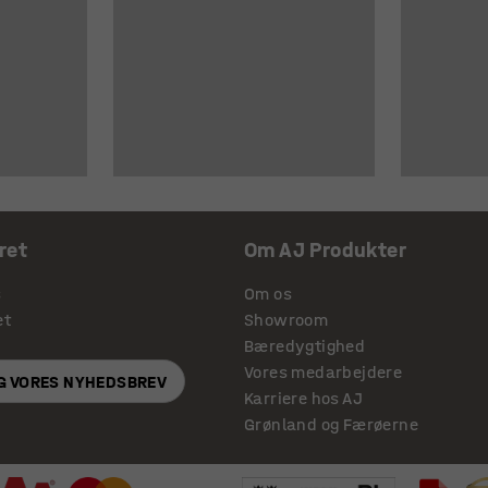
ret
Om AJ Produkter
s
Om os
et
Showroom
Bæredygtighed
Vores medarbejdere
IG VORES NYHEDSBREV
Karriere hos AJ
Grønland og Færøerne