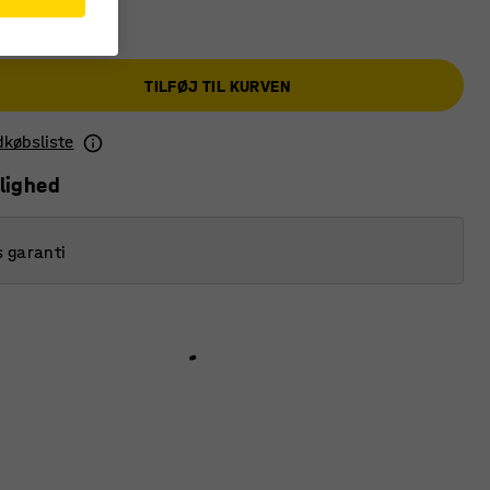
TILFØJ TIL KURVEN
ndkøbsliste
lighed
s garanti