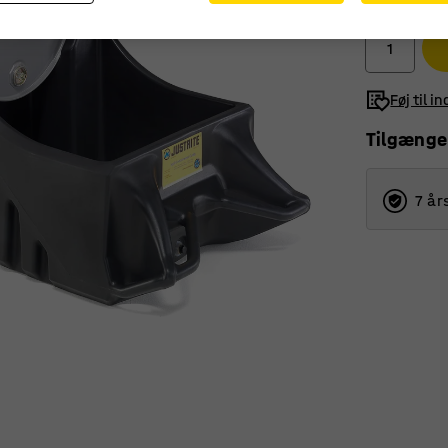
ekskl. moms
Føj til i
Tilgænge
7 år