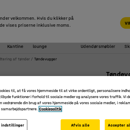
14 dages returret
under velkommen. Hvis du klikker på
V
de vises priserne inklusive moms.
Reception &
Kantine
lounge
Udendørsmøbler
Sk
tering af tønder
Tøndevugger
Tøndev
Art. nr.
:
24
ookies til, at få vores hjemmeside til at virke ordentligt, personalisere indh
Gør det le
ilbyde funktioner i forhold til sociale medier og analysere vores traffik. Vi d
Perfekt t
n vedrørende din brug af vores hjemmeside på vores sociale medier, i rekl
e samarbejdspartnere.
Cookiepolitik
Ergonomi
11.645,
 indstillinger
Afvis alle
Accepter al