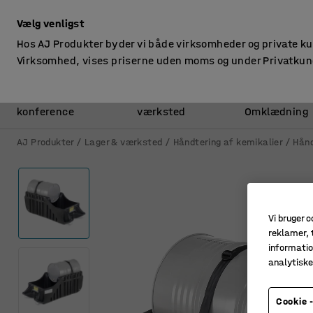
ekskl. moms
Vælg venligst
Hos AJ Produkter byder vi både virksomheder og private k
Virksomhed, vises priserne uden moms og under Privatkun
Kontor &
Lager &
konference
værksted
Omklædning
AJ Produkter
Lager & værksted
Håndtering af kemikalier
Hånd
Vi bruger c
reklamer, t
informatio
analytisk
Cookie -