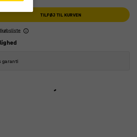
TILFØJ TIL KURVEN
ndkøbsliste
lighed
s garanti