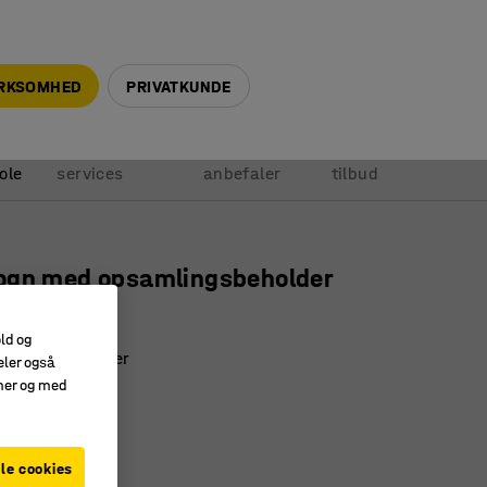
+45 5940 0999
info@ajprodukter.dk
IRKSOMHED
PRIVATKUNDE
Vores
Vi
Anmod om
ole
services
anbefaler
tilbud
ogn med opsamlingsbeholder
717
old og
t at flytte tønder
eler også
il daglig brug
amer og med
sk
-
le cookies