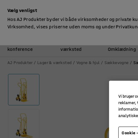
ekskl. moms
Vælg venligst
Hos AJ Produkter byder vi både virksomheder og private k
Virksomhed, vises priserne uden moms og under Privatkun
Kontor &
Lager &
konference
værksted
Omklædning
AJ Produkter
Lager & værksted
Vogne & hjul
Sækkevogne
Sæ
Vi bruger c
reklamer, t
informatio
analytisk
Cookie -