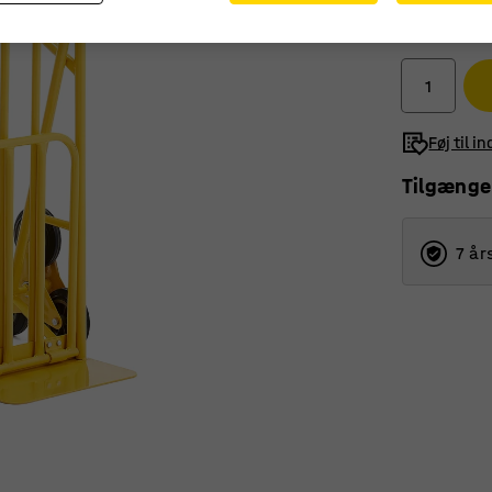
1.630,-
ekskl. moms
Føj til i
Tilgænge
7 år