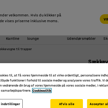
14 dages returret
under velkommen. Hvis du klikker på
V
de vises priserne inklusive moms.
Reception &
Kantine
lounge
Udendørsmøbler
Sk
kkevogne til trapper
Sækkevo
200 kg b
ookies til, at få vores hjemmeside til at virke ordentligt, personalisere indh
Art. nr.
:
22
ilbyde funktioner i forhold til sociale medier og analysere vores traffik. Vi d
n vedrørende din brug af vores hjemmeside på vores sociale medier, i rekl
Tre hjul p
e samarbejdspartnere.
Cookiepolitik
Både træ
Foldbar l
 indstillinger
Afvis alle
Accepter al