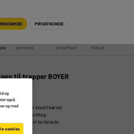
+45 5940 0999
info@ajprodukter.dk
IRKSOMHED
PRIVATKUNDE
Vores
Vi
Anmod om
ole
services
anbefaler
tilbud
gn til trapper BOYER
elastning
old og
072
eler også
amer og med
å hver side giver stabil kørsel
khåndtag og håndtag
astramme og fast lastplade
le cookies