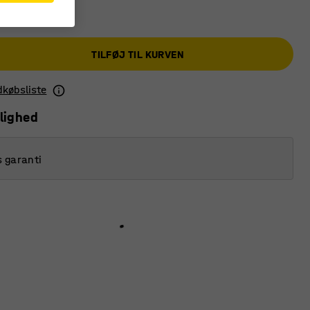
TILFØJ TIL KURVEN
ndkøbsliste
lighed
s garanti