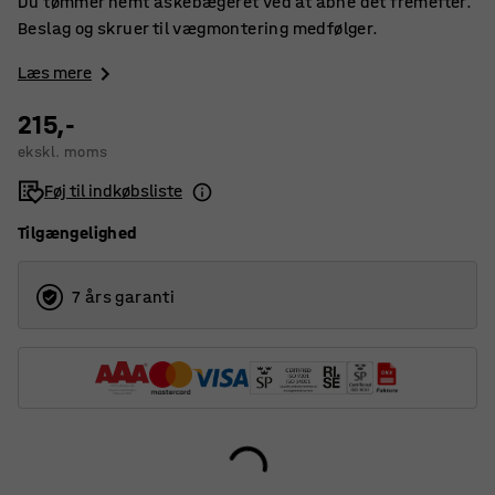
Du tømmer nemt askebægeret ved at åbne det fremefter.
Beslag og skruer til vægmontering medfølger.
Læs mere
215,-
ekskl. moms
Føj til indkøbsliste
Tilgængelighed
7 års garanti