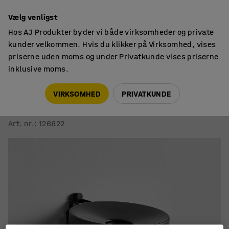
14 dages returret
Vælg venligst
Hos AJ Produkter byder vi både virksomheder og private
kunder velkommen. Hvis du klikker på Virksomhed, vises
priserne uden moms og under Privatkunde vises priserne
inklusive moms.
Askebægre
Askebægre
VIRKSOMHED
PRIVATKUNDE
Vægmonteret askebæger STEVE
Ø 155x170 mm, sort
Art. nr.
:
126822