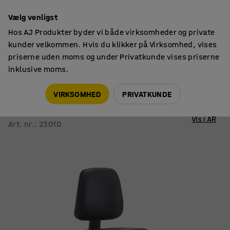
14 dages returret
Vælg venligst
Hos AJ Produkter byder vi både virksomheder og private
kunder velkommen. Hvis du klikker på Virksomhed, vises
priserne uden moms og under Privatkunde vises priserne
inklusive moms.
Stole
Arbejdsstole
VIRKSOMHED
PRIVATKUNDE
Værkstedsstol DARWIN
Fodring, 635-815 mm, sort skai
Vis i AR
Art. nr.
:
23010