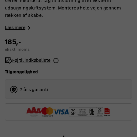
serien med skråt tag til tilslutning til et eksternt
udsugningsluftsystem. Monteres hele vejen gennem
rækken af ​​skabe.
Læs mere
185,-
ekskl. moms
Føj til indkøbsliste
Tilgængelighed
7 års garanti