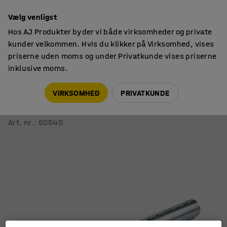
14 dages returret
Vælg venligst
Hos AJ Produkter byder vi både virksomheder og private
kunder velkommen. Hvis du klikker på Virksomhed, vises
priserne uden moms og under Privatkunde vises priserne
inklusive moms.
Tilbehør til skabe
Tilbehør til omklædningsskabe
VIRKSOMHED
PRIVATKUNDE
Ventilationsrør CLASSIC
Ø 100 x 1200 mm, perforeret, galvaniseret
Art. nr.
:
60540