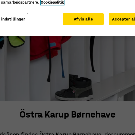
e samarbejdspartnere.
Cookiepolitik
 indstillinger
Afvis alle
Accepter al
Östra Karup Børnehave
ndsåsen findes Östra Karup Børnehave, der rummer