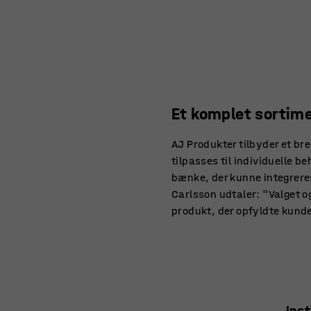
Et komplet sortim
AJ Produkter tilbyder et b
tilpasses til individuelle b
bænke, der kunne integreres
Carlsson udtaler: "Valget og
produkt, der opfyldte kunde
Ins