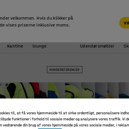
Faktura til virksomheder
under velkommen. Hvis du klikker på
V
de vises priserne inklusive moms.
Reception &
Kantine
lounge
Udendørsmøbler
Sk
KUNDEREFERENCER
ookies til, at få vores hjemmeside til at virke ordentligt, personalisere indh
ilbyde funktioner i forhold til sociale medier og analysere vores traffik. Vi d
n vedrørende din brug af vores hjemmeside på vores sociale medier, i rekl