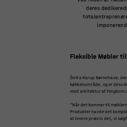
deres dedikered
totalentreprenør
imponerende
Fleksible Møbler t
Östra Karup Børnehave, der 
køkkenområde, og er desuden
med arkitektur af Tengbom o
"Når det kommer til møblern
Produkter havde det komplett
at levere præcis det, vi søgt