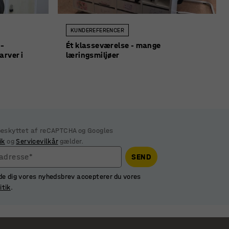
KUNDEREFERENCER
 –
Ét klasseværelse - mange
arver i
læringsmiljøer
 beskyttet af reCAPTCHA og Googles
ik
og
Servicevilkår
gælder.
ladresse*
SEND
de dig vores nyhedsbrev accepterer du vores
itik
.