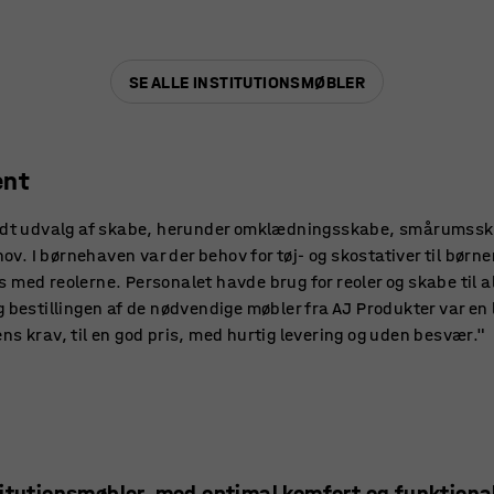
SE ALLE INSTITUTIONSMØBLER
ent
redt udvalg af skabe, herunder omklædningsskabe, smårumssk
ehov. I børnehaven var der behov for tøj- og skostativer til børn
 med reolerne. Personalet havde brug for reoler og skabe til al
 bestillingen af de nødvendige møbler fra AJ Produkter var en le
ns krav, til en god pris, med hurtig levering og uden besvær."
titutionsmøbler, med optimal komfort og funktional