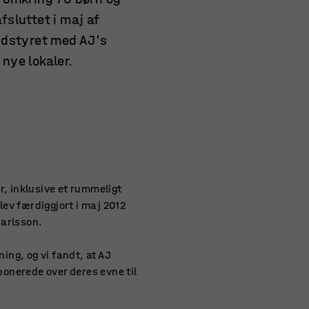
sluttet i maj af
udstyret med AJ's
nye lokaler.
r, inklusive et rummeligt
ev færdiggjort i maj 2012
Carlsson.
ng, og vi fandt, at AJ
ponerede over deres evne til