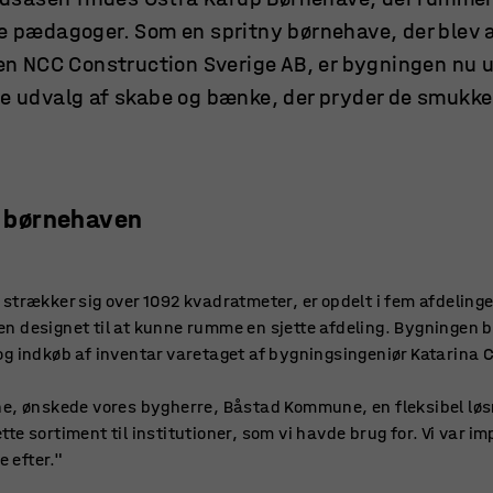
e pædagoger. Som en spritny børnehave, der blev af
en NCC Construction Sverige AB, er bygningen nu 
 udvalg af skabe og bænke, der pryder de smukke 
il børnehaven
strækker sig over 1092 kvadratmeter, er opdelt i fem afdelinge
 designet til at kunne rumme en sjette afdeling. Bygningen bl
g indkøb af inventar varetaget af bygningsingeniør Katarina 
e, ønskede vores bygherre, Båstad Kommune, en fleksibel løsni
e sortiment til institutioner, som vi havde brug for. Vi var im
e efter."