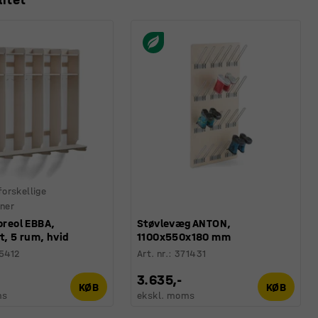
 forskellige
ner
oreol EBBA,
Støvlevæg ANTON,
, 5 rum, hvid
1100x550x180 mm
5412
Art. nr.
:
371431
3.635,-
KØB
KØB
ms
ekskl. moms