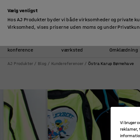
ekskl. moms
Vælg venligst
Hos AJ Produkter byder vi både virksomheder og private k
Virksomhed, vises priserne uden moms og under Privatkun
Kontor &
Lager &
konference
værksted
Omklædning
AJ Produkter
Blog
Kundereferencer
Östra Karup Børnehave
Vi bruger c
reklamer, t
informatio