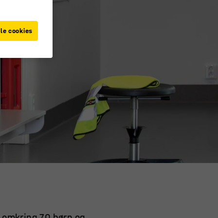
le cookies
 omkring 70 børn og