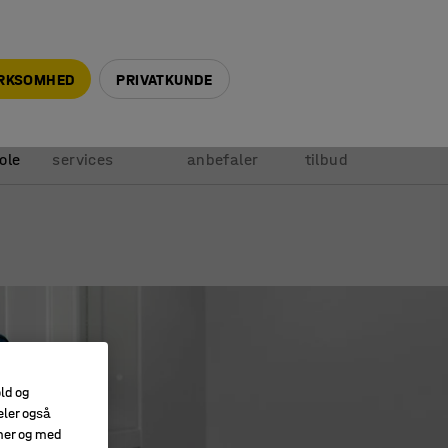
+45 5940 0999
info@ajprodukter.dk
IRKSOMHED
PRIVATKUNDE
Vores
Vi
Anmod om
ole
services
anbefaler
tilbud
old og
eler også
amer og med