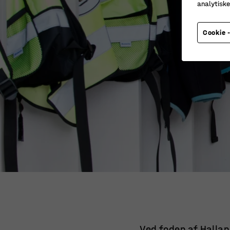
analytisk
Cookie -
Ved foden af Halla