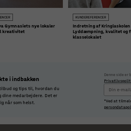
ENCER
KUNDEREFERENCER
va Gymnasiets nye lokaler
Indretning af Kringlaskolen
l kreativitet
Lyddæmpning, kvalitet og f
klasselokalet
Denne side er
kte i indbakken
Privatlivspolit
ilbud og tips til, hvordan du
Din e-mai
og dine medarbejdere. Det er
*Ved at tilmel
ig når som helst.
persondatapol