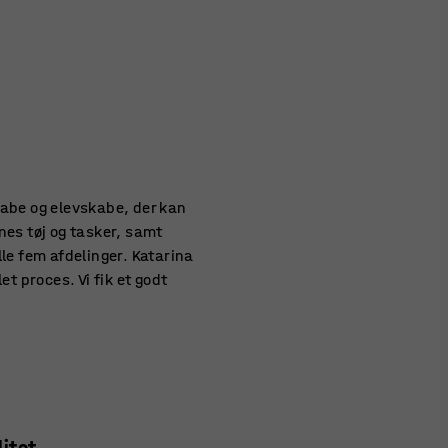
abe og elevskabe, der kan
enes tøj og tasker, samt
le fem afdelinger. Katarina
t proces. Vi fik et godt
itet