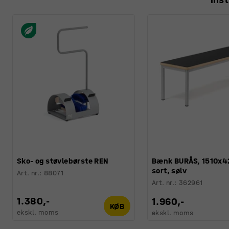
Sko- og støvlebørste REN
Bænk BURÅS, 1510x
sort, sølv
Art. nr.
:
88071
Art. nr.
:
362961
1.380,-
1.960,-
KØB
ekskl. moms
ekskl. moms