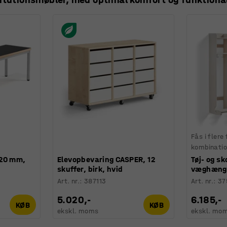
Fås i flere
kombinatio
420 mm,
Elevopbevaring CASPER, 12
Tøj- og sk
skuffer, birk, hvid
væghængt
Art. nr.
:
387113
Art. nr.
:
37
5.020,-
6.185,-
KØB
KØB
ekskl. moms
ekskl. mo