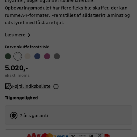
blyanter, bøger og andet skolemateriale.
Opbevaringsmodulet har flere fleksible skuffer, der kan
rumme A4-formater. Fremstillet af slidstærkt laminat og
udstyret med låsbare hjul.
Læs mere
Farve skuffefront
:
Hvid
5.020,-
ekskl. moms
Føj til indkøbsliste
Tilgængelighed
7 års garanti