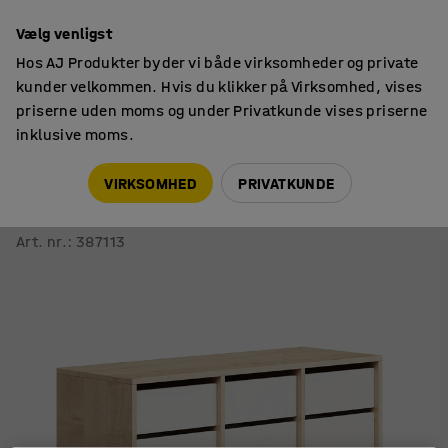
14 dages returret
Vælg venligst
Hos AJ Produkter byder vi både virksomheder og private
kunder velkommen. Hvis du klikker på Virksomhed, vises
priserne uden moms og under Privatkunde vises priserne
inklusive moms.
Elevopbevaring
Mobil elevopbevaring
VIRKSOMHED
PRIVATKUNDE
Elevopbevaring CASPER
12 skuffer, birk, hvid
Art. nr.
:
387113