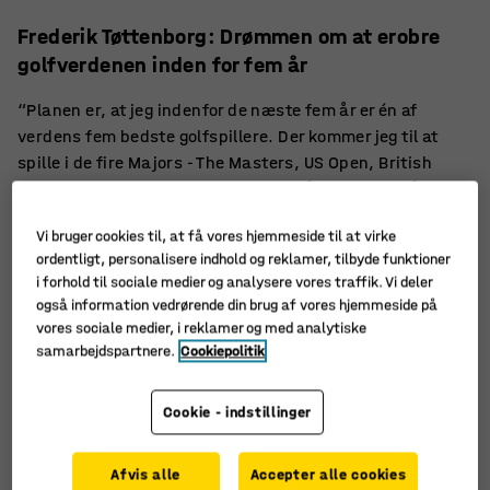
Frederik Tøttenborg: Drømmen om at erobre
golfverdenen inden for fem år
“Planen er, at jeg indenfor de næste fem år er én af
verdens fem bedste golfspillere. Der kommer jeg til at
spille i de fire Majors - The Masters, US Open, British
Open og US PGA Championship - og så skal jeg også spille
Ryders Cup,” siger den danske golfspiller Frederik
Vi bruger cookies til, at få vores hjemmeside til at virke
Tøttenborg. Og han slår fast, at alt går efter planen.
ordentligt, personalisere indhold og reklamer, tilbyde funktioner
i forhold til sociale medier og analysere vores traffik. Vi deler
“Jeg bliver hele tiden bedre og bedre, og hvis jeg bliver
også information vedrørende din brug af vores hjemmeside på
ved med at nå mine delmål, så er jeg helt oppe i toppen af
vores sociale medier, i reklamer og med analytiske
verdens golfelite om fem år.”
samarbejdspartnere.
Cookiepolitik
Cookie - indstillinger
Afvis alle
Accepter alle cookies