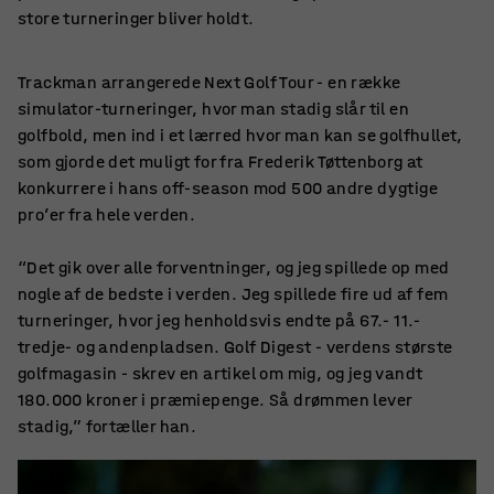
store turneringer bliver holdt.
Trackman arrangerede Next Golf Tour - en række
simulator-turneringer, hvor man stadig slår til en
golfbold, men ind i et lærred hvor man kan se golfhullet,
som gjorde det muligt for fra Frederik Tøttenborg at
konkurrere i hans off-season mod 500 andre dygtige
pro’er fra hele verden.
“Det gik over alle forventninger, og jeg spillede op med
nogle af de bedste i verden. Jeg spillede fire ud af fem
turneringer, hvor jeg henholdsvis endte på 67.- 11.-
tredje- og andenpladsen. Golf Digest - verdens største
golfmagasin - skrev en artikel om mig, og jeg vandt
180.000 kroner i præmiepenge. Så drømmen lever
stadig,” fortæller han.