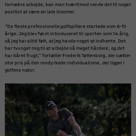
fornødne arbejde, kan man tværtimod vende det til noget
positivt at være en late bloomer.
“De fleste professionelle golfspillere startede som 8-10
årige. Jeg blev først introduceret til sporten som 14 årig,
så jeg har altid følt, at jeg havde noget at indhente. Det
har tvunget mig til at arbejde så meget hårdere, og det
har båret frugt,” fortæller Frederik Tøttenborg, der sætter
stor pris på den rendyrkede individualisme, der ligger i
golfens natur.