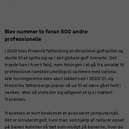
Blev nummer to foran 500 andre
professionelle
I 2020 blev Frederik Tøttenborg professionel golfspiller og
skulle til at spille sig op i det globale golf-hierarki. Det
troede han i hvert fald, men timingen i at gå fra amatør til
professionel ramlede uheldigvis sammen med corona.
Alle turningererne blev akut lukket ned i 2020/21, og
Frederiks Tøttenborgs planer så ud til at være gået helt i
vasken. Men så viste der sig alligevel et lys i mørket:
Trackman.
Trackman er kort beskrevet et avanceret computerspil.
Det er simuleret golf, hvor man ved hjælp af radarer opsat
på banen kommer så tæt som muligt på banerne, hvor de