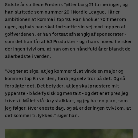
Sidste år spillede Frederik Tøttenborg 21 turneringer, og
han sluttede som nummer 20 i Nordic League. I år er
ambitionen at komme i top 10. Han knokler 70 timer om
ugen, og hvis han skal fortsætte sin vej mod toppen af
golfverdenen, er han fortsat afhængig af sponsorater -
som det han får af AJ Produkter - og i hans hoved hersker
der ingen tvivl om, at han om en håndfuld år er blandt de
allerbedste i verden.
“Jeg tør at sige, at jeg kommer til at vinde en major og
komme i top 5 i verden, fordi jeg selv tror på det. Og så
forpligter det. Det betyder, at jeg skal præstere mit
ypperste - både fysisk og mentalt - og det er et pres jeg
trives i. Målet står krystalklart, og jeg har en plan, som
jeg følger. Hver eneste dag, og så er der ingen tvivl om, at
det kommer til lykkes,” siger han.