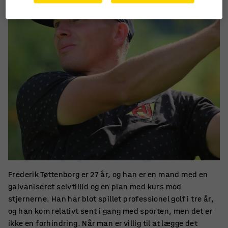
Frederik Tøttenborg er 27 år, og han er en mand med en
galvaniseret selvtillid og en plan med kurs mod
stjernerne. Han har blot spillet professionel golf i tre år,
og han kom relativt sent i gang med sporten, men det er
ikke en forhindring. Når man er villig til at lægge det