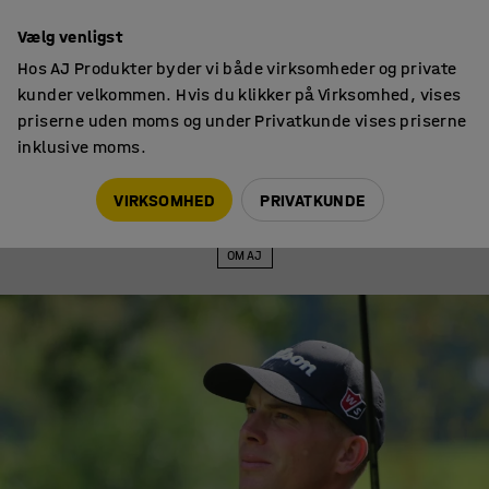
Faktura til virksomheder
Vælg venligst
Hos AJ Produkter byder vi både virksomheder og private
kunder velkommen. Hvis du klikker på Virksomhed, vises
priserne uden moms og under Privatkunde vises priserne
inklusive moms.
Om AJ
Jeg tør godt at sige, at jeg kommer til at vinde en major og
VIRKSOMHED
PRIVATKUNDE
kommer i top 5 i verden
OM AJ