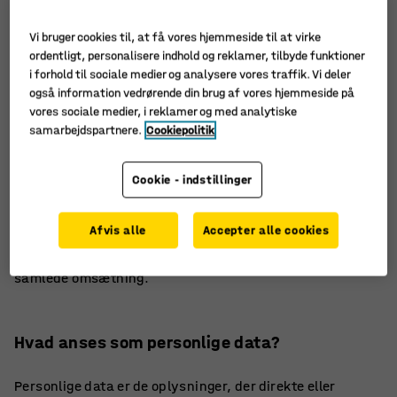
GDPR er EU’s nye databeskyttelseslovgivning, der styrer,
Vi bruger cookies til, at få vores hjemmeside til at virke
hvordan virksomheder beskytter personoplysninger om
ordentligt, personalisere indhold og reklamer, tilbyde funktioner
alle EU-borgere. GDPR vil medføre øgede rettigheder for
i forhold til sociale medier og analysere vores traffik. Vi deler
den enkelte med hensyn til personlig integritet. Der vil
også information vedrørende din brug af vores hjemmeside på
være behov for fuldstændig gennemsigtighed over for
vores sociale medier, i reklamer og med analytiske
den enkelte omkring, hvordan virksomheder anvender
samarbejdspartnere.
Cookiepolitik
personoplysninger.
Persondataforordningen (GDPR) gælder for alle
Cookie - indstillinger
organisationer og brancher, der gemmer eller håndterer
personlige og følsomme oplysninger om deres
Afvis alle
Accepter alle cookies
medarbejdere eller kunder. Manglende overholdelse af de
nye krav vil være bøder på op til 4% af koncernens
samlede omsætning.
Hvad anses som personlige data?
Personlige data er de oplysninger, der direkte eller