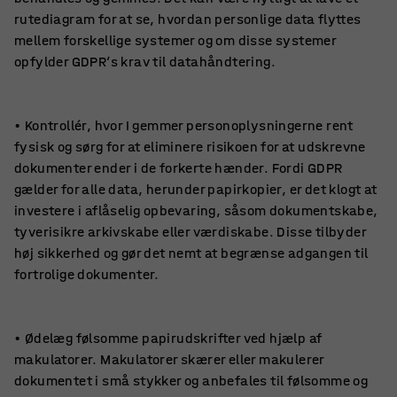
rutediagram for at se, hvordan personlige data flyttes
mellem forskellige systemer og om disse systemer
opfylder GDPR’s krav til datahåndtering.
• Kontrollér, hvor I gemmer personoplysningerne rent
fysisk og sørg for at eliminere risikoen for at udskrevne
dokumenter ender i de forkerte hænder. Fordi GDPR
gælder for alle data, herunder papirkopier, er det klogt at
investere i aflåselig opbevaring, såsom dokumentskabe,
tyverisikre arkivskabe eller værdiskabe. Disse tilbyder
høj sikkerhed og gør det nemt at begrænse adgangen til
fortrolige dokumenter.
• Ødelæg følsomme papirudskrifter ved hjælp af
makulatorer. Makulatorer skærer eller makulerer
dokumentet i små stykker og anbefales til følsomme og