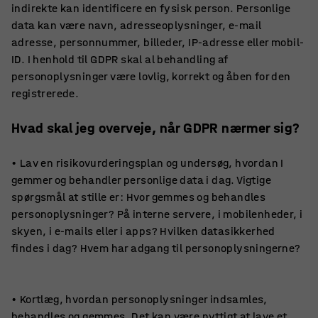
indirekte kan identificere en fysisk person. Personlige
data kan være navn, adresseoplysninger, e-mail
adresse, personnummer, billeder, IP-adresse eller mobil-
ID. I henhold til GDPR skal al behandling af
personoplysninger være lovlig, korrekt og åben for den
registrerede.
Hvad skal jeg overveje, når GDPR nærmer sig?
• Lav en risikovurderingsplan og undersøg, hvordan I
gemmer og behandler personlige data i dag. Vigtige
spørgsmål at stille er: Hvor gemmes og behandles
personoplysninger? På interne servere, i mobilenheder, i
skyen, i e-mails eller i apps? Hvilken datasikkerhed
findes i dag? Hvem har adgang til personoplysningerne?
• Kortlæg, hvordan personoplysninger indsamles,
behandles og gemmes. Det kan være nyttigt at lave et