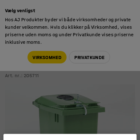
14 dages returret
Vælg venligst
Hos AJ Produkter byder vi både virksomheder og private
kunder velkommen. Hvis du klikker på Virksomhed, vises
priserne uden moms og under Privatkunde vises priserne
inklusive moms.
Affaldsbeholdere
Affaldscontainere
VIRKSOMHED
PRIVATKUNDE
Affaldsbeholder EDWARD
Flasker/glas, 190 liter, grøn
Art. nr.
:
205711