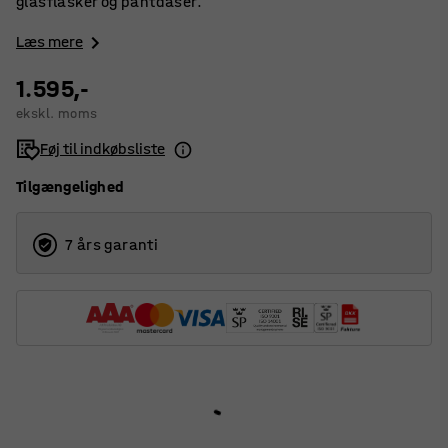
glasflasker og pantdåser.
Læs mere
1.595,-
ekskl. moms
Føj til indkøbsliste
Tilgængelighed
7 års garanti