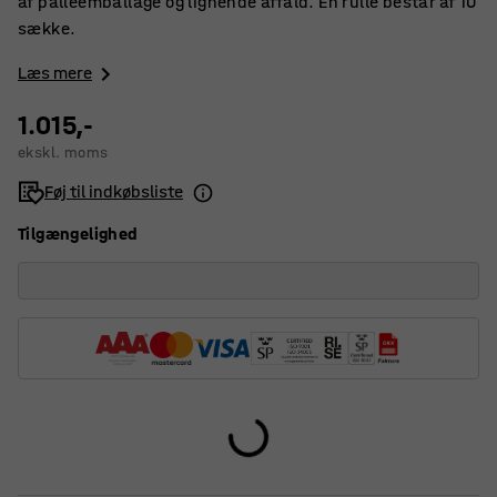
af palleemballage og lignende affald. En rulle består af 10
sække.
Læs mere
1.015,-
ekskl. moms
Føj til indkøbsliste
Tilgængelighed