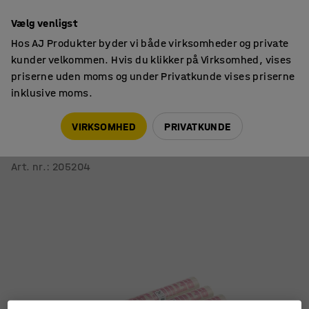
14 dages returret
Vælg venligst
Hos AJ Produkter byder vi både virksomheder og private
kunder velkommen. Hvis du klikker på Virksomhed, vises
priserne uden moms og under Privatkunde vises priserne
inklusive moms.
Affaldsposer
Skraldeposer
VIRKSOMHED
PRIVATKUNDE
Affaldssække
240 liter, 14 ruller (10 stk./rl.)
Art. nr.
:
205204