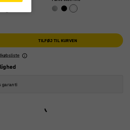
TILFØJ TIL KURVEN
ndkøbsliste
lighed
s garanti