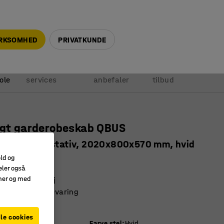
+45 5940 0999
info@ajprodukter.dk
IRKSOMHED
PRIVATKUNDE
Vores
Vi
Anmod om
ole
services
anbefaler
tilbud
igt garderobeskab QBUS
estang, benstativ, 2020x800x570 mm, hvid
old og
1583
eler også
amer og med
pbevaring af tøj
t for sikker opbevaring
 QBUS-serien
le cookies
Farve stel
:
Hvid