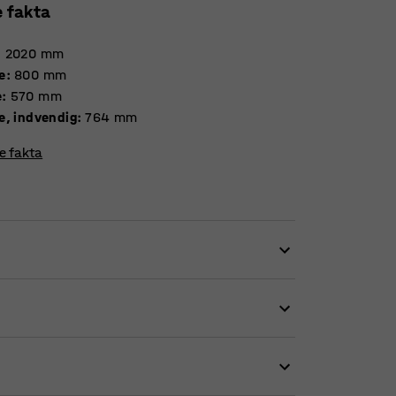
e fakta
:
2020
mm
e
:
800
mm
e
:
570
mm
e, indvendig
:
764
mm
re fakta
 nemt skabe en organiseret arbejdsplads.
varing i offentlige områder såsom en entré
 kan rumme for eksempel en håndbagagetaske