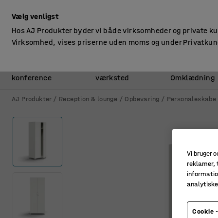
ekskl. moms
Vælg venligst
Hos AJ Produkter byder vi både virksomheder og private k
Virksomhed, vises priserne uden moms og under Privatkun
Kontor &
Lager &
konference
værksted
Omklædning
AJ Produkter
Reception & lounge
Opbevaring
Personaleskabe
Vi bruger c
reklamer, t
informatio
analytisk
Cookie -