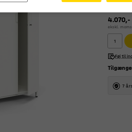
4.070,-
ekskl. moms
Føj til i
Tilgænge
7 år