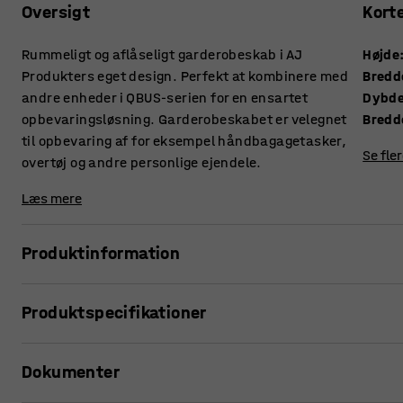
Oversigt
Kort
Rummeligt og aflåseligt garderobeskab i AJ
Højde
Produkters eget design. Perfekt at kombinere med
Bredd
andre enheder i QBUS-serien for en ensartet
Dybd
opbevaringsløsning. Garderobeskabet er velegnet
Bredd
til opbevaring af for eksempel håndbagagetasker,
Se fle
overtøj og andre personlige ejendele.
Læs mere
Produktinformation
Med den tilpasningsdygtige opbevaringsserie QBUS kan du
Produktspecifikationer
Dette rummelige garderobeskab er ideelt til personlig opbe
eller reception, men også på kontoret.
Højde
:
2020
mm
Dokumenter
Bredde
:
800
mm
Garderobeskabet er ekstra dybt, hvilket betyder, at det
Dybde
:
570
mm
og har plads til at hænge tøj på bøjler.