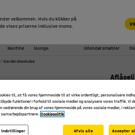
14 dages returret
under velkommen. Hvis du klikker på
V
de vises priserne inklusive moms.
Reception &
Kantine
lounge
Udendørsmøbler
Sk
Garderobeskabe
Aflåsel
Med bøjl
ookies til, at få vores hjemmeside til at virke ordentligt, personalisere indh
Art. nr.
:
17
ilbyde funktioner i forhold til sociale medier og analysere vores traffik. Vi d
n vedrørende din brug af vores hjemmeside på vores sociale medier, i rekl
Perfekt o
e samarbejdspartnere.
Cookiepolitik
Aflåselig
En del af
 indstillinger
Afvis alle
Accepter al
Farve
:
Hvid