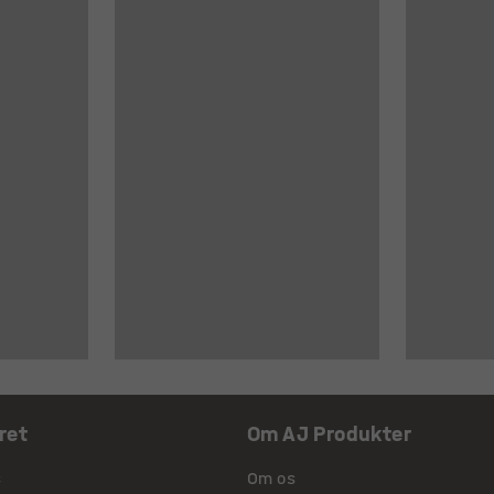
ret
Om AJ Produkter
s
Om os