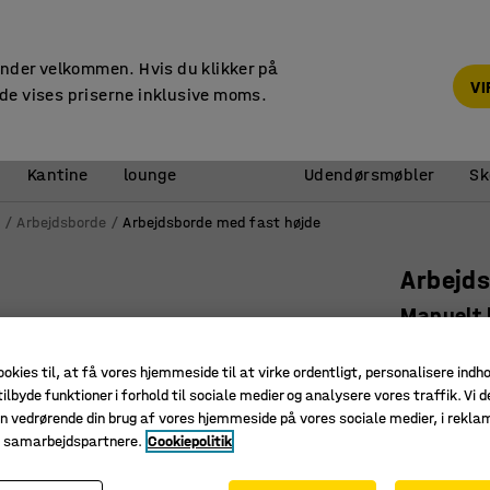
14 dages returret
under velkommen. Hvis du klikker på
V
de vises priserne inklusive moms.
Reception &
Kantine
lounge
Udendørsmøbler
Sk
e
Arbejdsborde
Arbejdsborde med fast højde
Arbejd
Manuelt 
underhyl
ookies til, at få vores hjemmeside til at virke ordentligt, personalisere indh
Art. nr.
:
27
ilbyde funktioner i forhold til sociale medier og analysere vores traffik. Vi d
n vedrørende din brug af vores hjemmeside på vores sociale medier, i rekl
Manuelt j
e samarbejdspartnere.
Cookiepolitik
Inkl. und
Robust b