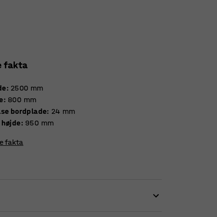
e fakta
de
:
2500
mm
e
:
800
mm
Tykkelse bordplade
:
24
mm
 højde
:
950
mm
re fakta
iere din arbejdsstilling efter behov. Dette