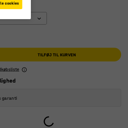
le cookies
)
TILFØJ TIL KURVEN
ndkøbsliste
lighed
s garanti