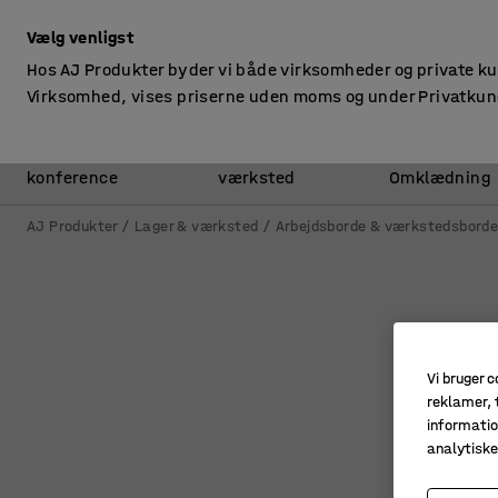
ekskl. moms
Vælg venligst
Hos AJ Produkter byder vi både virksomheder og private k
Virksomhed, vises priserne uden moms og under Privatkun
Kontor &
Lager &
konference
værksted
Omklædning
AJ Produkter
Lager & værksted
Arbejdsborde & værkstedsbord
Vi bruger c
reklamer, t
informatio
analytisk