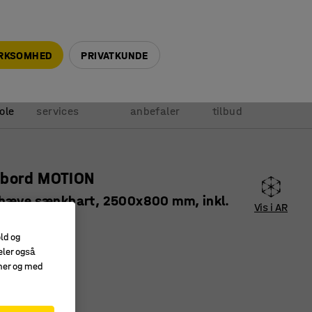
+45 5940 0999
info@ajprodukter.dk
IRKSOMHED
PRIVATKUNDE
Vores
Vi
Anmod om
ole
services
anbefaler
tilbud
sbord MOTION
hæve sænkbart, 2500x800 mm, inkl.
Vis i AR
de, grå
old og
40941
eler også
amer og med
usterbart stel
erhylde
ordplade