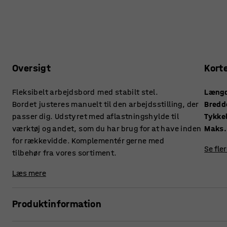
Oversigt
Kort
Fleksibelt arbejdsbord med stabilt stel.
Læng
Bordet justeres manuelt til den arbejdsstilling, der
Bredd
passer dig. Udstyret med aflastningshylde til
værktøj og andet, som du har brug for at have inden
Maks.
for rækkevidde. Komplementér gerne med
Se fle
tilbehør fra vores sortiment.
Læs mere
Produktinformation
Et højdejusterbart arbejdsbord giver dig mulighed for at var