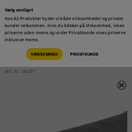
14 dages returret
Vælg venligst
Hos AJ Produkter byder vi både virksomheder og private
kunder velkommen. Hvis du klikker på Virksomhed, vises
priserne uden moms og under Privatkunde vises priserne
inklusive moms.
Måtter
Arbejdsmåtter
VIRKSOMHED
PRIVATKUNDE
Arbejdsmåtte SUPER
B 600 mm, metermål, sort
Art. nr.
:
24237