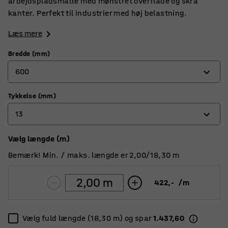
arbejdspladsmåtte med mønstret overflade og skrå
kanter. Perfekt til industrier med høj belastning.
Læs mere
Bredde (mm)
600
Tykkelse (mm)
600
13
910
1220
Vælg længde (m)
13
Bemærk! Min. / maks. længde er 2,00/18,30 m
15
422,-
/
m
Vælg fuld længde (18,30 m) og spar
1.437,60