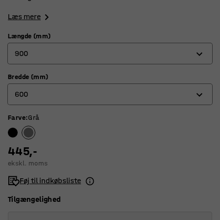
Læs mere
Længde (mm)
900
Bredde (mm)
900
600
1500
Farve
:
Grå
600
900
445,-
ekskl. moms
Føj til indkøbsliste
Tilgængelighed