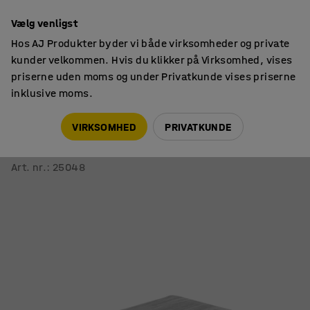
14 dages returret
Vælg venligst
Hos AJ Produkter byder vi både virksomheder og private
kunder velkommen. Hvis du klikker på Virksomhed, vises
priserne uden moms og under Privatkunde vises priserne
inklusive moms.
Måtter
Arbejdsmåtter
VIRKSOMHED
PRIVATKUNDE
Arbejdsmåtte STRETCH
600x900mm, grå
Art. nr.
:
25048