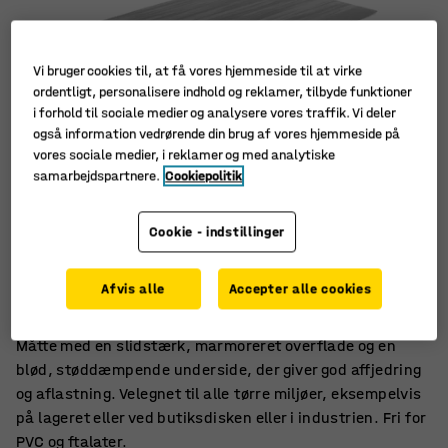
Vi bruger cookies til, at få vores hjemmeside til at virke
ordentligt, personalisere indhold og reklamer, tilbyde funktioner
i forhold til sociale medier og analysere vores traffik. Vi deler
også information vedrørende din brug af vores hjemmeside på
vores sociale medier, i reklamer og med analytiske
samarbejdspartnere.
Cookiepolitik
Cookie - indstillinger
Egnet til tørre miljøer
Perfekt til at stå på i lang tid
Afvis alle
Accepter alle cookies
Holdbar overflade, der er nem af rengøre
Måtte med en slidstærk, marmoreret overflade og en
blød, støddæmpende underside, der giver god affjedring
og aflastning. Velegnet til alle tørre miljøer, eksempelvis
på lageret eller ved butiksdisken eller i industrien. Fri for
PVC og ftalater.