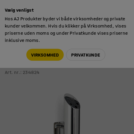
14 dages returret
Vælg venligst
Hos AJ Produkter byder vi både virksomheder og private
kunder velkommen. Hvis du klikker på Virksomhed, vises
priserne uden moms og under Privatkunde vises priserne
inklusive moms.
Askebægre
Askebægre
VIRKSOMHED
PRIVATKUNDE
Askebæger JAMES
Væghængt, H 460 mm, rustfrit stål
Art. nr.
:
234824