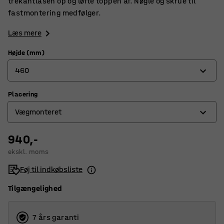
trekantlåsen op og løfte toppen af. Nøgle og skrue til
fastmontering medfølger.
Læs mere
Højde (mm)
460
Placering
460
Vægmonteret
920
940,-
Fritstående
ekskl. moms
Vægmonteret
Føj til indkøbsliste
Tilgængelighed
7 års garanti