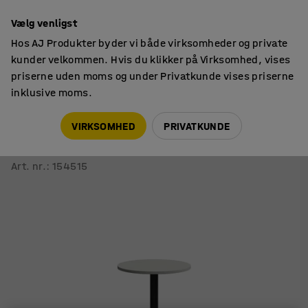
14 dages returret
Vælg venligst
Hos AJ Produkter byder vi både virksomheder og private
kunder velkommen. Hvis du klikker på Virksomhed, vises
priserne uden moms og under Privatkunde vises priserne
inklusive moms.
Borde
Barborde
VIRKSOMHED
PRIVATKUNDE
Barbord VERTICUS
Ø700x1100 mm, lysegrå/sort
Art. nr.
:
154515