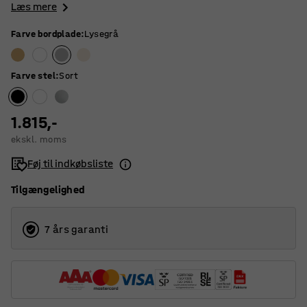
Læs mere
Farve bordplade
:
Lysegrå
Farve stel
:
Sort
1.815,-
ekskl. moms
Føj til indkøbsliste
Tilgængelighed
7 års garanti