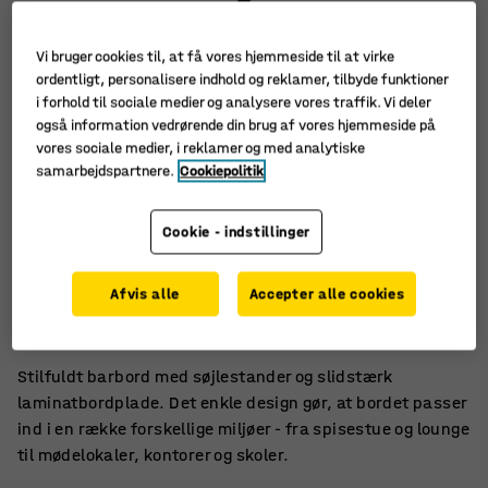
Vi bruger cookies til, at få vores hjemmeside til at virke
ordentligt, personalisere indhold og reklamer, tilbyde funktioner
i forhold til sociale medier og analysere vores traffik. Vi deler
også information vedrørende din brug af vores hjemmeside på
vores sociale medier, i reklamer og med analytiske
samarbejdspartnere.
Cookiepolitik
Cookie - indstillinger
Stilfuldt og nemt at vedligeholde
Afvis alle
Accepter alle cookies
Alsidig og holdbar bordserie
Velegnet til møder, kantiner og sociale områder
Stilfuldt barbord med søjlestander og slidstærk
laminatbordplade. Det enkle design gør, at bordet passer
ind i en række forskellige miljøer - fra spisestue og lounge
til mødelokaler, kontorer og skoler.