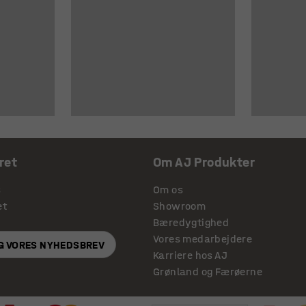
ret
Om AJ Produkter
s
Om os
et
Showroom
Bæredygtighed
Vores medarbejdere
IG VORES NYHEDSBREV
Karriere hos AJ
Grønland og Færøerne