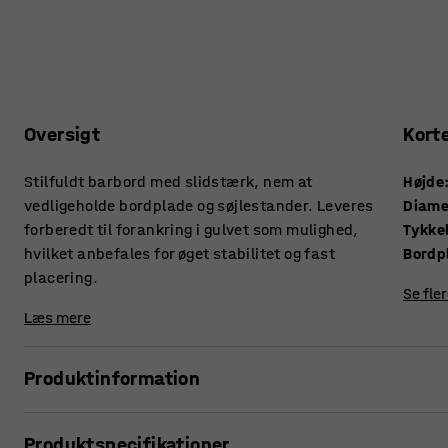
Oversigt
Kort
Stilfuldt barbord med slidstærk, nem at
Højde
vedligeholde bordplade og søjlestander. Leveres
Diame
forberedt til forankring i gulvet som mulighed,
hvilket anbefales for øget stabilitet og fast
Bordp
placering.
Se fle
Læs mere
Produktinformation
Dette enkle, stilrene søjlebord er perfekt, når du vil skabe
Produktspecifikationer