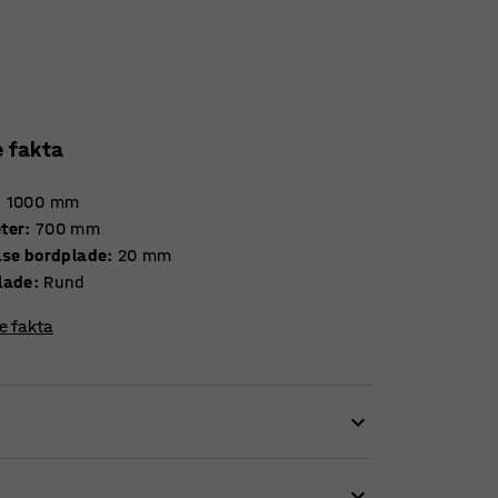
e fakta
:
1000
mm
ter
:
700
mm
Tykkelse bordplade
:
20
mm
lade
:
Rund
re fakta
 en hyggelig siddeplads.