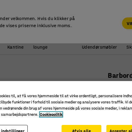
14 dages returret
under velkommen. Hvis du klikker på
V
de vises priserne inklusive moms.
Reception &
Kantine
lounge
Udendørsmøbler
Sk
Barbor
Ø700x100
Art. nr.
:
38
ookies til, at få vores hjemmeside til at virke ordentligt, personalisere indh
ilbyde funktioner i forhold til sociale medier og analysere vores traffik. Vi d
Forberedt
n vedrørende din brug af vores hjemmeside på vores sociale medier, i rekl
Slidstærk
e samarbejdspartnere.
Cookiepolitik
Passer i 
 indstillinger
Afvis alle
Accepter al
Farve bordp