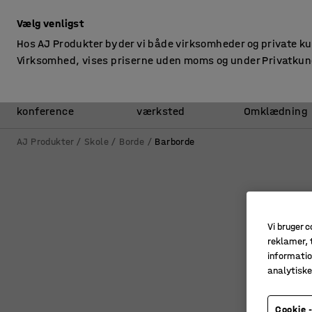
ekskl. moms
Vælg venligst
Hos AJ Produkter byder vi både virksomheder og private k
Virksomhed, vises priserne uden moms og under Privatkun
Kontor &
Lager &
konference
værksted
Omklædning
AJ Produkter
Skole
Borde
Barborde
Vi bruger c
reklamer, t
informatio
analytisk
Cookie -