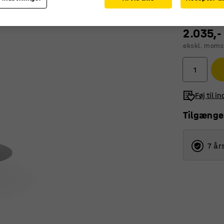
2.035,-
ekskl. moms
Føj til i
Tilgænge
7 år