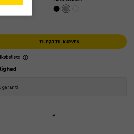
TILFØJ TIL KURVEN
ndkøbsliste
lighed
s garanti