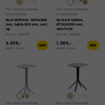
Fås i flere forskellige
Fås i flere forskellige
kombinationer
kombinationer
Bord VARIOUS, 1800x800
Barbord SANNA,
mm, højde 900 mm, sort,
Ø700x1050 mm,
eg
sølv/hvid
Art. nr.
:
1181716
Art. nr.
:
108623
2.835,-
1.380,-
KØB
KØB
ekskl. moms
ekskl. moms
Fås i flere forskellige
Fås i flere forskellige