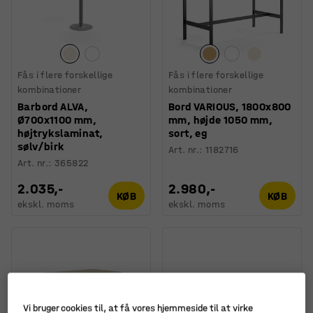
Fås i flere forskellige
Fås i flere forskellige
kombinationer
kombinationer
Barbord ALVA,
Bord VARIOUS, 1800x800
Ø700x1100 mm,
mm, højde 1050 mm,
højtrykslaminat,
sort, eg
sølv/birk
Art. nr.
:
1182716
Art. nr.
:
365822
2.035,-
2.980,-
KØB
KØB
ekskl. moms
ekskl. moms
Vi bruger cookies til, at få vores hjemmeside til at virke