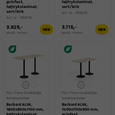
gulvfast,
højtrykslaminat,
højtrykslaminat,
sort/birk
sort/birk
Art. nr.
:
369212
Art. nr.
:
388712
3.925,-
3.715,-
KØB
KØB
ekskl. moms
ekskl. moms
Fås i flere forskellige
Fås i flere forskellige
kombinationer
kombinationer
Barbord ALVA,
Barbord ALVA,
1800x800x1100 mm,
1400x700x900 mm,
højtrykslaminat,
gulvfast,