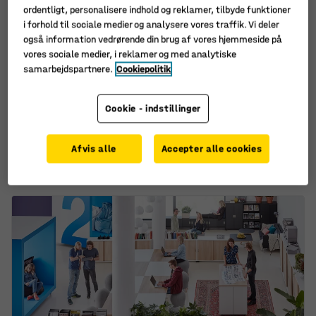
ordentligt, personalisere indhold og reklamer, tilbyde funktioner
i forhold til sociale medier og analysere vores traffik. Vi deler
også information vedrørende din brug af vores hjemmeside på
vores sociale medier, i reklamer og med analytiske
Fås i flere forskellige
Fås i flere forskellige
samarbejdspartnere.
Cookiepolitik
kombinationer
kombinationer
Bord VARIOUS, 1200x800
Bord VARIOUS, 1200x800
mm, højde 1050 mm,
mm, højde 900 mm, sort,
Cookie - indstillinger
sort, eg
eg
Art. nr.
:
1182416
Art. nr.
:
1181416
Afvis alle
Accepter alle cookies
2.690,-
2.545,-
KØB
KØB
ekskl. moms
ekskl. moms