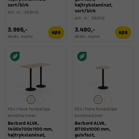
sort/birk
højtrykslaminat,
sort/birk
Art. nr.
:
369412
Art. nr.
:
389112
3.995,-
3.490,-
KØB
KØB
ekskl. moms
ekskl. moms
Fås i flere forskellige
Fås i flere forskellige
kombinationer
kombinationer
Barbord ALVA,
Barbord ALVA,
1400x700x1100 mm,
Ø700x1000 mm,
højtrykslaminat,
gulvfast,