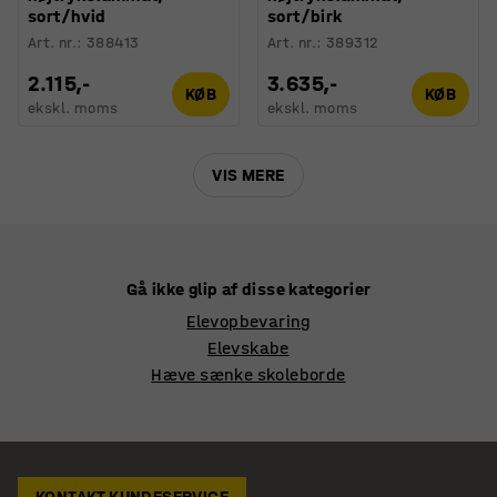
sort/hvid
sort/birk
Art. nr.
:
388413
Art. nr.
:
389312
2.115,-
3.635,-
KØB
KØB
ekskl. moms
ekskl. moms
VIS MERE
Gå ikke glip af disse kategorier
Elevopbevaring
Elevskabe
Hæve sænke skoleborde
KONTAKT KUNDESERVICE