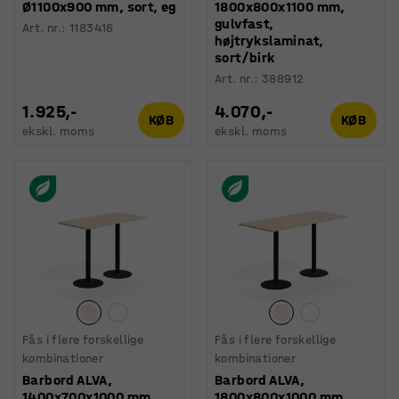
Ø1100x900 mm, sort, eg
1800x800x1100 mm,
gulvfast,
Art. nr.
:
1183416
højtrykslaminat,
sort/birk
Art. nr.
:
388912
1.925,-
4.070,-
KØB
KØB
ekskl. moms
ekskl. moms
Fås i flere forskellige
Fås i flere forskellige
kombinationer
kombinationer
Barbord ALVA,
Barbord ALVA,
1400x700x1000 mm,
1800x800x1000 mm,