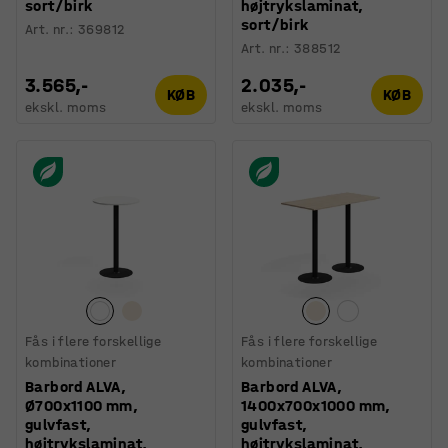
sort/birk
højtrykslaminat,
sort/birk
Art. nr.
:
369812
Art. nr.
:
388512
3.565,-
2.035,-
KØB
KØB
ekskl. moms
ekskl. moms
Fås i flere forskellige
Fås i flere forskellige
kombinationer
kombinationer
Barbord ALVA,
Barbord ALVA,
Ø700x1100 mm,
1400x700x1000 mm,
gulvfast,
gulvfast,
højtrykslaminat,
højtrykslaminat,