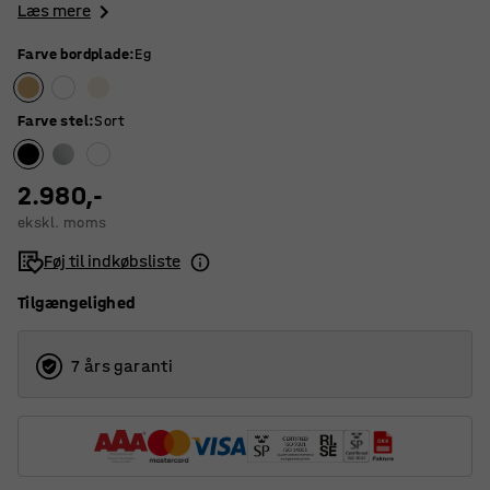
Læs mere
Farve bordplade
:
Eg
Farve stel
:
Sort
2.980,-
ekskl. moms
Føj til indkøbsliste
Tilgængelighed
7 års garanti