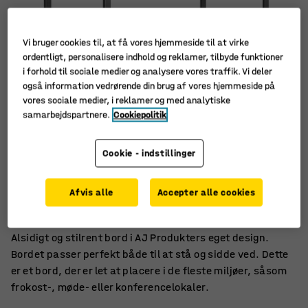
Vi bruger cookies til, at få vores hjemmeside til at virke
ordentligt, personalisere indhold og reklamer, tilbyde funktioner
i forhold til sociale medier og analysere vores traffik. Vi deler
også information vedrørende din brug af vores hjemmeside på
vores sociale medier, i reklamer og med analytiske
samarbejdspartnere.
Cookiepolitik
Cookie - indstillinger
Stå- og siddebord
Afvis alle
Accepter alle cookies
Til møde, arbejde og pause
Let at placere
Alsidigt og stilrent bord i AJ Produkters eget design.
Bordet passer perfekt både til at stå og sidde ved. Dette
er et bord, der er let at placere i de fleste miljøer, såsom
frokost-, møde- eller konferencelokaler.