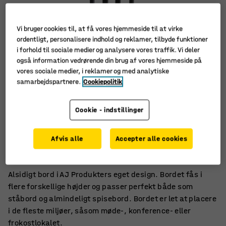
Vi bruger cookies til, at få vores hjemmeside til at virke
ordentligt, personalisere indhold og reklamer, tilbyde funktioner
i forhold til sociale medier og analysere vores traffik. Vi deler
også information vedrørende din brug af vores hjemmeside på
vores sociale medier, i reklamer og med analytiske
samarbejdspartnere.
Cookiepolitik
Cookie - indstillinger
Til møde, arbejde og spisning
Afvis alle
Accepter alle cookies
Let at placere
Enkelt og elegant
Alsidigt bord i AJ Produkters eget design. Bordet fås i
flere forskellige højder og passer perfekt både som
ståbord og almindeligt spisebord. Bordet er let at placere
i de fleste miljøer, såsom møde-, konference- eller
frokostlokalet.