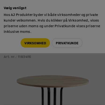
14 dages returret
Vælg venligst
Hos AJ Produkter byder vi både virksomheder og private
kunder velkommen. Hvis du klikker på Virksomhed, vises
priserne uden moms og under Privatkunde vises priserne
inklusive moms.
Borde
Barborde
VIRKSOMHED
PRIVATKUNDE
Bord VARIOUS
Ø1100x900 mm, sort, eg
Art. nr.
:
1183416