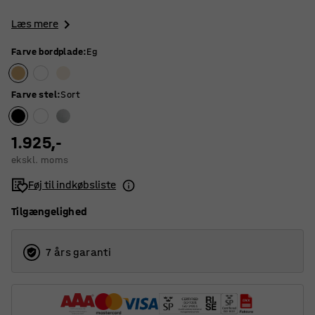
Læs mere
Farve bordplade
:
Eg
Farve stel
:
Sort
1.925,-
ekskl. moms
Føj til indkøbsliste
Tilgængelighed
7 års garanti