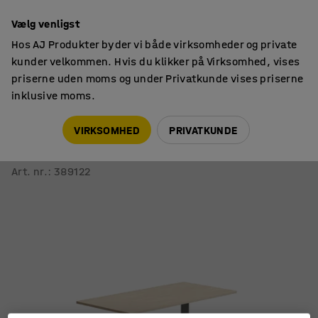
Faktura til virksomheder
Vælg venligst
Hos AJ Produkter byder vi både virksomheder og private
kunder velkommen. Hvis du klikker på Virksomhed, vises
priserne uden moms og under Privatkunde vises priserne
inklusive moms.
Borde
Barborde
VIRKSOMHED
PRIVATKUNDE
Barbord ALVA
1400x700x900 mm, gulvfast, højtrykslaminat, sølv/birk
Art. nr.
:
389122