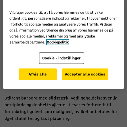
Vi bruger cookies til, at få vores hjemmeside til at virke
ordentligt, personalisere indhold og reklamer, tilbyde funktioner
i forhold til sociale medier og analysere vores traffik. Vi deler
også information vedrørende din brug af vores hjemmeside på
vores sociale medier, i reklamer og med analytiske
samarbejdspartnere.
Cookiepolitik
Cookie - indstillinger
Forberedt til gulvforankring
Afvis alle
Accepter alle cookies
Slidstærk overflade i højtrykslaminat
Passer i mange forskellige miljøer
Stilrent barbord med slidstærk, vedligeholdelsesvenlig
bordplade og dobbelt søjlestel. Leveres forberedt til
forankring i gulvet som mulighed, hvilket anbefales for
øget stabilitet og fast placering.