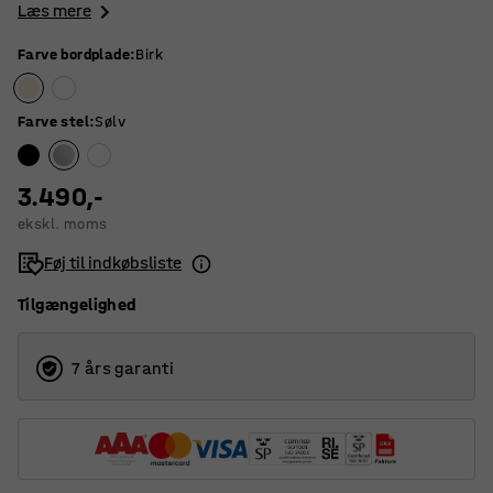
Læs mere
Farve bordplade
:
Birk
Farve stel
:
Sølv
3.490,-
ekskl. moms
Føj til indkøbsliste
Tilgængelighed
7 års garanti