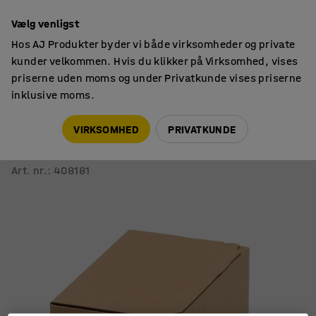
14 dages returret
Vælg venligst
Hos AJ Produkter byder vi både virksomheder og private
kunder velkommen. Hvis du klikker på Virksomhed, vises
priserne uden moms og under Privatkunde vises priserne
inklusive moms.
Pakkemateriale
Papkasser
VIRKSOMHED
PRIVATKUNDE
Fortapet kasse til e-handel
H 167 mm, L 284 mm, B 184 mm, 25-pak
Art. nr.
:
408181